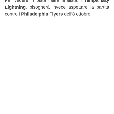
Per vedere in pista l’altra finalista, i
Tampa Bay
Lightning
, bisognerà invece aspettare la partita
contro i
Philadelphia Flyers
dell’8 ottobre.