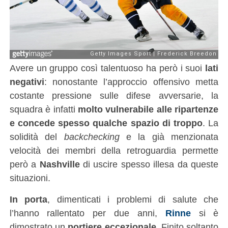
Avere un gruppo così talentuoso ha però i suoi
lati
negativi
: nonostante l’approccio offensivo metta
costante pressione sulle difese avversarie, la
squadra è infatti
molto vulnerabile alle ripartenze
e concede spesso qualche spazio di troppo
. La
solidità del
backchecking
e la già menzionata
velocità dei membri della retroguardia permette
però a
Nashville
di uscire spesso illesa da queste
situazioni.
In porta
, dimenticati i problemi di salute che
l’hanno rallentato per due anni,
Rinne
si è
dimostrato un
portiere eccezionale
. Finito soltanto