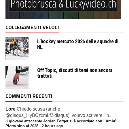
COLLEGAMENTI VELOCI
L’hockey mercato 2026 delle squadre di
NL
Off Topic, discuti di temi non ancora
trattati
COMMENTI RECENTI
Lore
Chiedo scusa (anche
@disqus_HyBCzxmLf2:disqus), volevo scrivere "in...
Il giovane attaccante Jordan Forget si è accordato con l’Ambrì
Piotta sino al 2028
·
2 hours ago