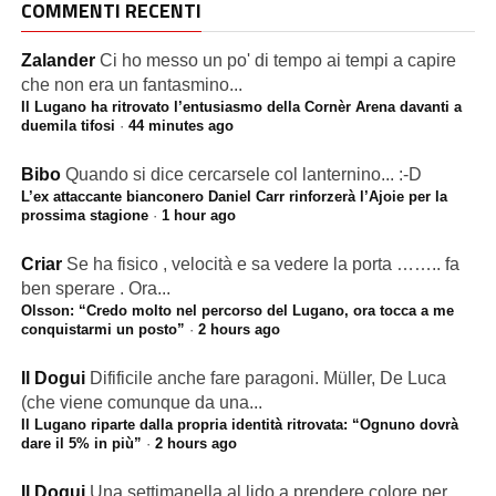
COMMENTI RECENTI
Zalander
Ci ho messo un po' di tempo ai tempi a capire
che non era un fantasmino...
Il Lugano ha ritrovato l’entusiasmo della Cornèr Arena davanti a
duemila tifosi
·
44 minutes ago
Bibo
Quando si dice cercarsele col lanternino... :-D
L’ex attaccante bianconero Daniel Carr rinforzerà l’Ajoie per la
prossima stagione
·
1 hour ago
Criar
Se ha fisico , velocità e sa vedere la porta …….. fa
ben sperare . Ora...
Olsson: “Credo molto nel percorso del Lugano, ora tocca a me
conquistarmi un posto”
·
2 hours ago
Il Dogui
Difificile anche fare paragoni. Müller, De Luca
(che viene comunque da una...
Il Lugano riparte dalla propria identità ritrovata: “Ognuno dovrà
dare il 5% in più”
·
2 hours ago
Il Dogui
Una settimanella al lido a prendere colore per