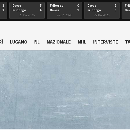
2
Davos
5
Friborgo
0
Davos
2
Fri
1
Friborgo
4
Davos
1
Friborgo
3
Da
26.04.2026
24.04.2026
22.04.2026
RÌ
LUGANO
NL
NAZIONALE
NHL
INTERVISTE
T