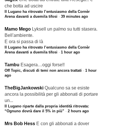
che botta ad uscire
Il Lugano ha ritrovato l’entusiasmo della Cornèr
Arena davanti a duemila tifosi
·
39 minutes ago
Mamo Mego
Lyksell un palmo su tutti stasera.
Bell'ambiente.
E ora si passa di là
Il Lugano ha ritrovato l’entusiasmo della Cornèr
Arena davanti a duemila tifosi
·
1 hour ago
Tambu
Esagera…oggi forse!!
Off Topic, discuti di temi non ancora trattati
·
1 hour
ago
TheBigJankowski
Qualcuno sa se esiste
ancora la possibilità per gli abbonati di portare
un...
Il Lugano riparte dalla propria identità ritrovata:
“Ognuno dovrà dare il 5% in più”
·
2 hours ago
Mrs Bob Hess
E con gli abbonati a dover