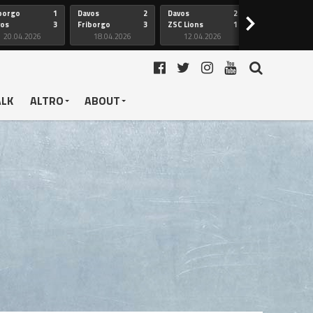
borgo
1
Davos
2
Davos
2
Friborgo
>
vos
3
Friborgo
3
ZSC Lions
1
Ginevra
20.04.2026
18.04.2026
12.04.2026
12.04.2026
ALK
ALTRO
ABOUT