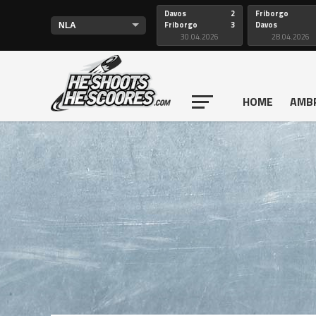
Davos
2
Friborgo
Friborgo
3
Davos
30.04.2026
28.04.2026
HOME
AMB