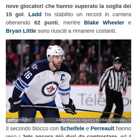
nove giocatori che hanno superato la soglia dei
15 gol
.
Ladd
ha stabilito un record in carriera
ottenendo
62 punti
, mentre
Blake Wheeler
e
Bryan Little
sono riusciti a rimanere costanti.
Il secondo blocco con
Scheifele
e
Perreault
hanno
reso i
Jets ancora più duri da contrastare
, ed il