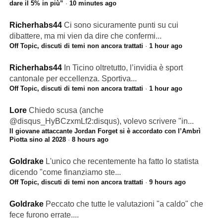
dare il 5% in più”
·
10 minutes ago
Richerhabs44
Ci sono sicuramente punti su cui
dibattere, ma mi vien da dire che confermi...
Off Topic, discuti di temi non ancora trattati
·
1 hour ago
Richerhabs44
In Ticino oltretutto, l’invidia è sport
cantonale per eccellenza. Sportiva...
Off Topic, discuti di temi non ancora trattati
·
1 hour ago
Lore
Chiedo scusa (anche
@disqus_HyBCzxmLf2:disqus), volevo scrivere "in...
Il giovane attaccante Jordan Forget si è accordato con l’Ambrì
Piotta sino al 2028
·
8 hours ago
Goldrake
L'unico che recentemente ha fatto lo statista
dicendo "come finanziamo ste...
Off Topic, discuti di temi non ancora trattati
·
9 hours ago
Goldrake
Peccato che tutte le valutazioni "a caldo" che
fece furono errate....