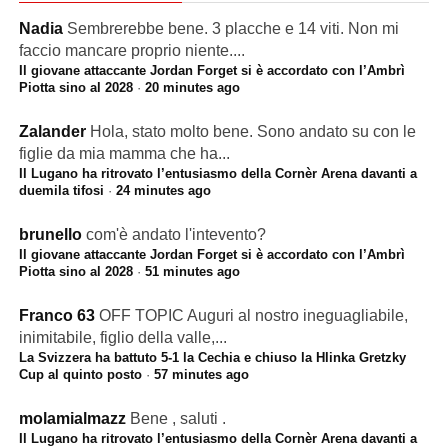
Nadia
Sembrerebbe bene. 3 placche e 14 viti. Non mi
faccio mancare proprio niente....
Il giovane attaccante Jordan Forget si è accordato con l’Ambrì
Piotta sino al 2028
·
20 minutes ago
Zalander
Hola, stato molto bene. Sono andato su con le
figlie da mia mamma che ha...
Il Lugano ha ritrovato l’entusiasmo della Cornèr Arena davanti a
duemila tifosi
·
24 minutes ago
brunello
com'è andato l'intevento?
Il giovane attaccante Jordan Forget si è accordato con l’Ambrì
Piotta sino al 2028
·
51 minutes ago
Franco 63
OFF TOPIC Auguri al nostro ineguagliabile,
inimitabile, figlio della valle,...
La Svizzera ha battuto 5-1 la Cechia e chiuso la Hlinka Gretzky
Cup al quinto posto
·
57 minutes ago
molamialmazz
Bene , saluti .
Il Lugano ha ritrovato l’entusiasmo della Cornèr Arena davanti a