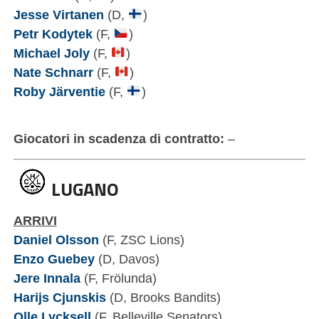
Jesse Virtanen
(D,
)
Petr Kodytek
(F,
)
Michael Joly
(F,
)
Nate Schnarr
(F,
)
Roby Järventie
(F,
)
Giocatori in scadenza di contratto:
–
LUGANO
ARRIVI
Daniel Olsson
(F, ZSC Lions)
Enzo Guebey
(D, Davos)
Jere Innala
(F, Frölunda)
Harijs Cjunskis
(D, Brooks Bandits)
Olle Lycksell
(F, Belleville Senators)