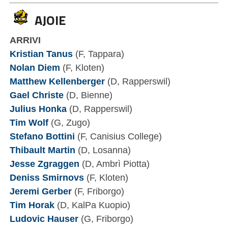
AJOIE
ARRIVI
Kristian Tanus
(F, Tappara)
Nolan Diem
(F, Kloten)
Matthew Kellenberger
(D, Rapperswil)
Gael Christe
(D, Bienne)
Julius Honka
(D, Rapperswil)
Tim Wolf
(G, Zugo)
Stefano Bottini
(F, Canisius College)
Thibault Martin
(D, Losanna)
Jesse Zgraggen
(D, Ambrì Piotta)
Deniss Smirnovs
(F, Kloten)
Jeremi Gerber
(F, Friborgo)
Tim Horak
(D, KalPa Kuopio)
Ludovic Hauser
(G, Friborgo)