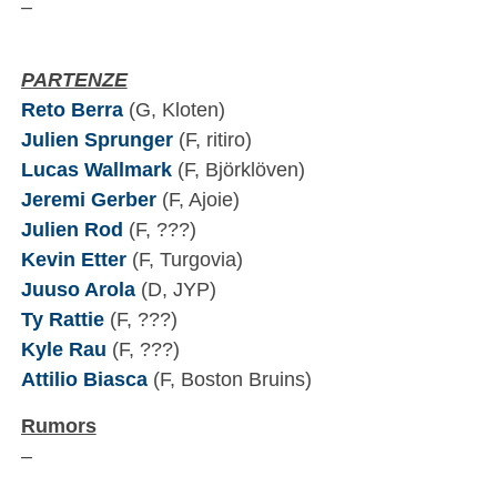
–
PARTENZE
Reto Berra
(G, Kloten)
Julien Sprunger
(F, ritiro)
Lucas Wallmark
(F, Björklöven)
Jeremi Gerber
(F, Ajoie)
Julien Rod
(F, ???)
Kevin Etter
(F, Turgovia)
Juuso Arola
(D, JYP)
Ty Rattie
(F, ???)
Kyle Rau
(F, ???)
Attilio Biasca
(F, Boston Bruins)
Rumors
–