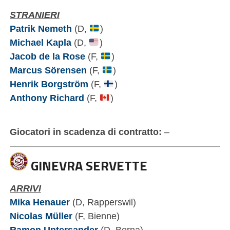
STRANIERI
Patrik Nemeth
(D,
)
Michael Kapla
(D,
)
Jacob de la Rose
(F,
)
Marcus Sörensen
(F,
)
Henrik Borgström
(F,
)
Anthony Richard
(F,
)
Giocatori in scadenza di contratto:
–
GINEVRA SERVETTE
ARRIVI
Mika Henauer
(D, Rapperswil)
Nicolas Müller
(F, Bienne)
Ramon Untersander
(D, Berna)