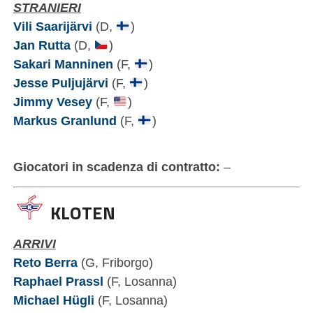
STRANIERI
Vili Saarijärvi
(D,
)
Jan Rutta
(D,
)
Sakari Manninen
(F,
)
Jesse Puljujärvi
(F,
)
Jimmy Vesey
(F,
)
Markus Granlund
(F,
)
Giocatori in scadenza di contratto:
–
KLOTEN
ARRIVI
Reto Berra
(G, Friborgo)
Raphael Prassl
(F, Losanna)
Michael Hügli
(F, Losanna)