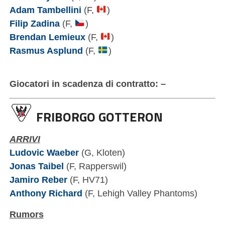
Adam Tambellini
(F,
)
Filip Zadina
(F,
)
Brendan Lemieux
(F,
)
Rasmus Asplund
(F,
)
Giocatori in scadenza di contratto: –
FRIBORGO GOTTERON
ARRIVI
Ludovic Waeber
(G, Kloten)
Jonas Taibel
(F, Rapperswil)
Jamiro Reber
(F, HV71)
Anthony Richard
(F, Lehigh Valley Phantoms)
Rumors