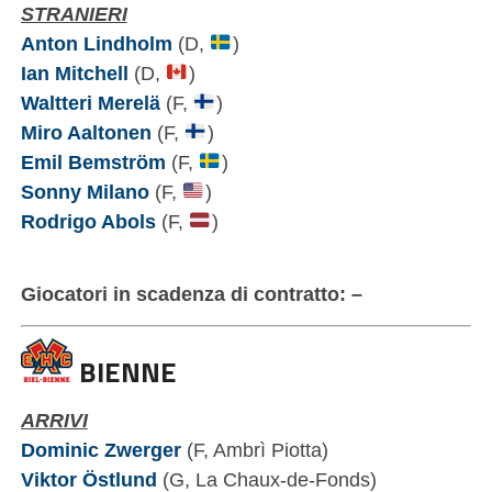
STRANIERI
Anton Lindholm
(D,
)
Ian Mitchell
(D,
)
Waltteri Merelä
(F,
)
Miro Aaltonen
(F,
)
Emil Bemström
(F,
)
Sonny Milano
(F,
)
Rodrigo Abols
(F,
)
Giocatori in scadenza di contratto: –
BIENNE
ARRIVI
Dominic Zwerger
(F, Ambrì Piotta)
Viktor Östlund
(G, La Chaux-de-Fonds)