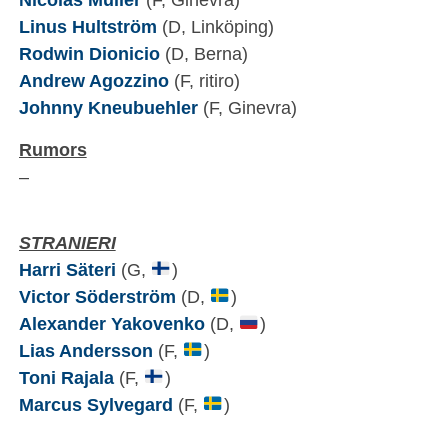
Linus Hultström
(D, Linköping)
Rodwin Dionicio
(D, Berna)
Andrew Agozzino
(F, ritiro)
Johnny Kneubuehler
(F, Ginevra)
Rumors
–
STRANIERI
Harri Säteri
(G,
)
Victor Söderström
(D,
)
Alexander Yakovenko
(D,
)
Lias Andersson
(F,
)
Toni Rajala
(F,
)
Marcus Sylvegard
(F,
)