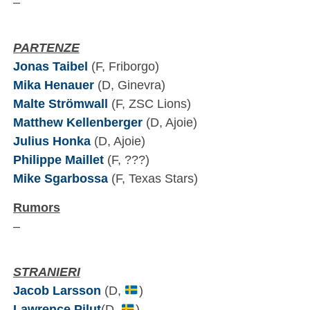
–
PARTENZE
Jonas Taibel
(F, Friborgo)
Mika Henauer
(D, Ginevra)
Malte Strömwall
(F, ZSC Lions)
Matthew Kellenberger
(D, Ajoie)
Julius Honka
(D, Ajoie)
Philippe Maillet
(F, ???)
Mike Sgarbossa
(F, Texas Stars)
Rumors
–
STRANIERI
Jacob Larsson
(D,
)
Lawrence Pilut
(D,
)