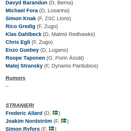
Davyd Barandun
(D, Berna)
Michael Fora
(D, Losanna)
Simon Knak
(F, ZSC Lions)
Rico Gredig
(F, Zugo)
Klas Dahlbeck
(D, Malmö Redhawks)
Chris Egli
(F, Zugo)
Enzo Guebey
(D, Lugano)
Roope Taponen
(G, Porin Ässät)
Matej Stransky
(F, Dynamo Pardubice)
Rumors
–
STRANIERI
Frederic Allard
(D,
)
Joakim Nordström
(F,
)
Simon Ryfors
(F,
)