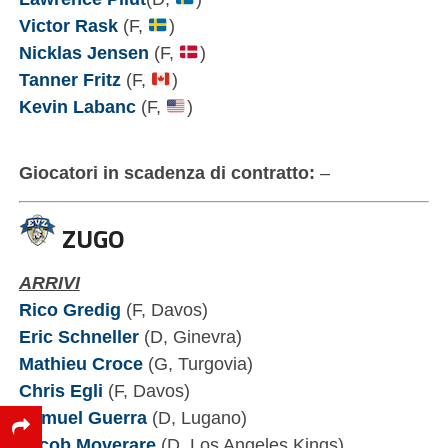
Victor Rask
(F,
)
Nicklas Jensen
(F,
)
Tanner Fritz
(F,
)
Kevin Labanc
(F,
)
Giocatori in scadenza di contratto:
–
ZUGO
ARRIVI
Rico Gredig
(F, Davos)
Eric Schneller
(D, Ginevra)
Mathieu Croce
(G, Turgovia)
Chris Egli
(F, Davos)
Samuel Guerra
(D, Lugano)
Jacob Moverare
(D, Los Angeles Kings)