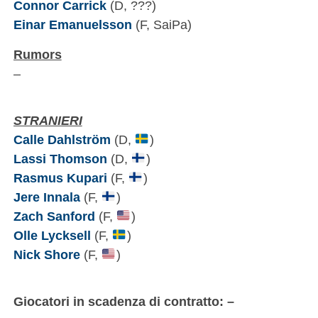
Connor Carrick
(D, ???)
Einar Emanuelsson
(F, SaiPa)
Rumors
–
STRANIERI
Calle Dahlström
(D,
)
Lassi Thomson
(D,
)
Rasmus Kupari
(F,
)
Jere Innala
(F,
)
Zach Sanford
(F,
)
Olle Lycksell
(F,
)
Nick Shore
(F,
)
Giocatori in scadenza di contratto: –