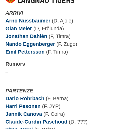
LANGNAU TIGERS
ARRIVI
Arno Nussbaumer
(D, Ajoie)
Gian Meier
(D, Frölunda)
Jonathan Dahlén
(F, Timra)
Nando Eggenberger
(F, Zugo)
Emil Pettersson
(F, Timra)
Rumors
–
PARTENZE
Dario Rohrbach
(F, Berna)
Harri Pesonen
(F, JYP)
Jannik Canova
(F, Coira)
Claude-Curdin Paschoud
(D, ???)