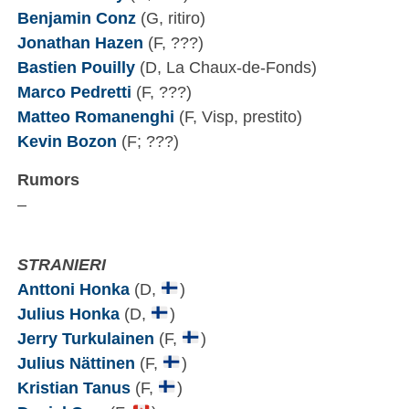
Benjamin Conz
(G, ritiro)
Jonathan Hazen
(F, ???)
Bastien Pouilly
(D, La Chaux-de-Fonds)
Marco Pedretti
(F, ???)
Matteo Romanenghi
(F, Visp, prestito)
Kevin Bozon
(F; ???)
Rumors
–
STRANIERI
Anttoni Honka
(D,
)
Julius Honka
(D,
)
Jerry Turkulainen
(F,
)
Julius Nättinen
(F,
)
Kristian Tanus
(F,
)