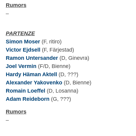
Rumors
–
PARTENZE
Simon Moser
(F, ritiro)
Victor Ejdsell
(F, Färjestad)
Ramon Untersander
(D, Ginevra)
Joel Vermin
(F/D, Bienne)
Hardy Häman Aktell
(D, ???)
Alexander Yakovenko
(D, Bienne)
Romain Loeffel
(D, Losanna)
Adam Reideborn
(G, ???)
Rumors
–