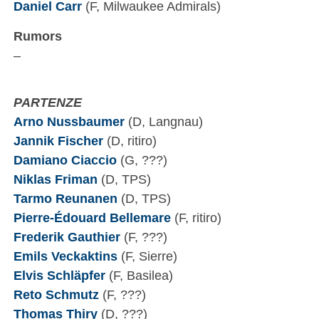
Daniel Carr
(F, Milwaukee Admirals)
Rumors
–
PARTENZE
Arno Nussbaumer
(D, Langnau)
Jannik Fischer
(D, ritiro)
Damiano Ciaccio
(G, ???)
Niklas Friman
(D, TPS)
Tarmo Reunanen
(D, TPS)
Pierre-Édouard Bellemare
(F, ritiro)
Frederik Gauthier
(F, ???)
Emils Veckaktins
(F, Sierre)
Elvis Schläpfer
(F, Basilea)
Reto Schmutz
(F, ???)
Thomas Thiry
(D, ???)