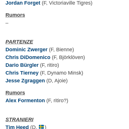
Jordan Forget
(F, Victoriaville Tigres)
Rumors
–
PARTENZE
Dominic Zwerger
(F, Bienne)
Chris DiDomenico
(F, Björklöven)
Dario Bürgler
(F, ritiro)
Chris Tierney
(F, Dynamo Minsk)
Jesse Zgraggen
(D, Ajoie)
Rumors
Alex Formenton
(F, ritiro?)
STRANIERI
Tim Heed
(D,
)