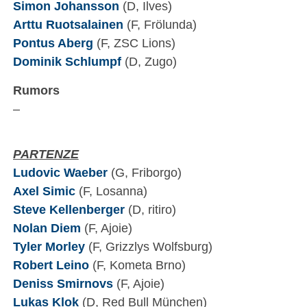
Simon Johansson
(D, Ilves)
Arttu Ruotsalainen
(F, Frölunda)
Pontus Aberg
(F, ZSC Lions)
Dominik Schlumpf
(D, Zugo)
Rumors
–
PARTENZE
Ludovic Waeber
(G, Friborgo)
Axel Simic
(F, Losanna)
Steve Kellenberger
(D, ritiro)
Nolan Diem
(F, Ajoie)
Tyler Morley
(F, Grizzlys Wolfsburg)
Robert Leino
(F, Kometa Brno)
Deniss Smirnovs
(F, Ajoie)
Lukas Klok
(D, Red Bull München)