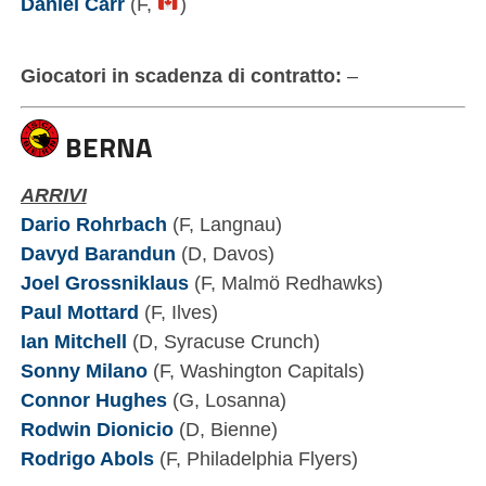
Daniel Carr
(F,
)
Giocatori in scadenza di contratto:
–
BERNA
ARRIVI
Dario Rohrbach
(F, Langnau)
Davyd Barandun
(D, Davos)
Joel Grossniklaus
(F, Malmö Redhawks)
Paul Mottard
(F, Ilves)
Ian Mitchell
(D, Syracuse Crunch)
Sonny Milano
(F, Washington Capitals)
Connor Hughes
(G, Losanna)
Rodwin Dionicio
(D, Bienne)
Rodrigo Abols
(F, Philadelphia Flyers)