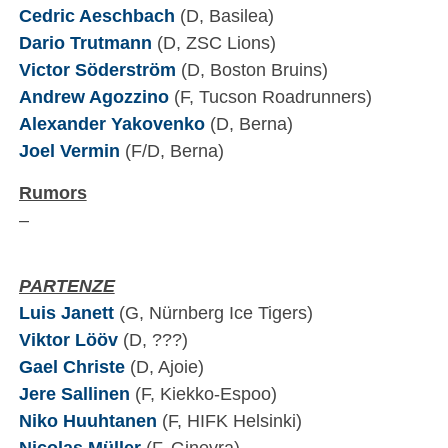
Cedric Aeschbach
(D, Basilea)
Dario Trutmann
(D, ZSC Lions)
Victor Söderström
(D, Boston Bruins)
Andrew Agozzino
(F, Tucson Roadrunners)
Alexander Yakovenko
(D, Berna)
Joel Vermin
(F/D, Berna)
Rumors
–
PARTENZE
Luis Janett
(G, Nürnberg Ice Tigers)
Viktor Lööv
(D, ???)
Gael Christe
(D, Ajoie)
Jere Sallinen
(F, Kiekko-Espoo)
Niko Huuhtanen
(F, HIFK Helsinki)
Nicolas Müller
(F, Ginevra)