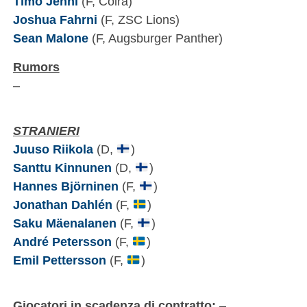
Timo Jenni
(F, Coira)
Joshua Fahrni
(F, ZSC Lions)
Sean Malone
(F, Augsburger Panther)
Rumors
–
STRANIERI
Juuso Riikola
(D,
)
Santtu Kinnunen
(D,
)
Hannes Björninen
(F,
)
Jonathan Dahlén
(F,
)
Saku Mäenalanen
(F,
)
André Petersson
(F,
)
Emil Pettersson
(F,
)
Giocatori in scadenza di contratto:
–