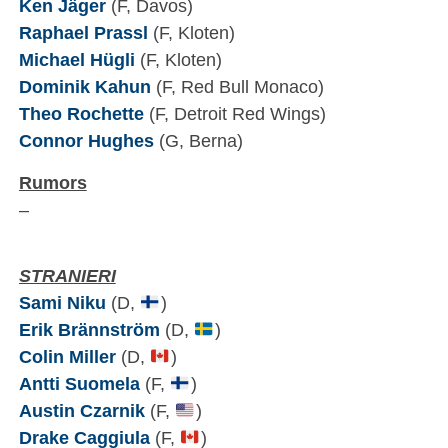
Ken Jäger
(F, Davos)
Raphael Prassl
(F, Kloten)
Michael Hügli
(F, Kloten)
Dominik Kahun
(F, Red Bull Monaco)
Theo Rochette
(F, Detroit Red Wings)
Connor Hughes
(G, Berna)
Rumors
–
STRANIERI
Sami Niku
(D,
)
Erik Brännström
(D,
)
Colin Miller
(D,
)
Antti Suomela
(F,
)
Austin Czarnik
(F,
)
Drake Caggiula
(F,
)