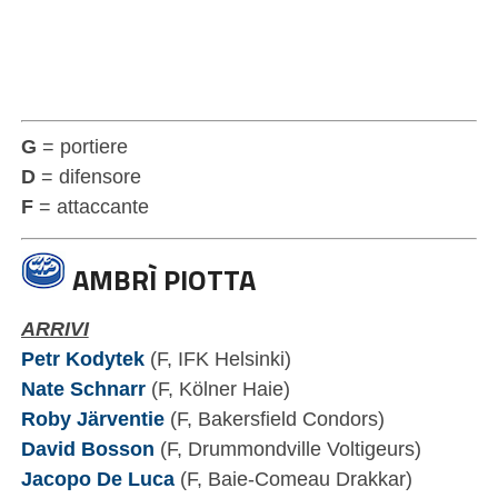
G
= portiere
D
= difensore
F
= attaccante
AMBRÌ PIOTTA
ARRIVI
Petr Kodytek
(F, IFK Helsinki)
Nate Schnarr
(F, Kölner Haie)
Roby Järventie
(F, Bakersfield Condors)
David Bosson
(F, Drummondville Voltigeurs)
Jacopo De Luca
(F, Baie-Comeau Drakkar)