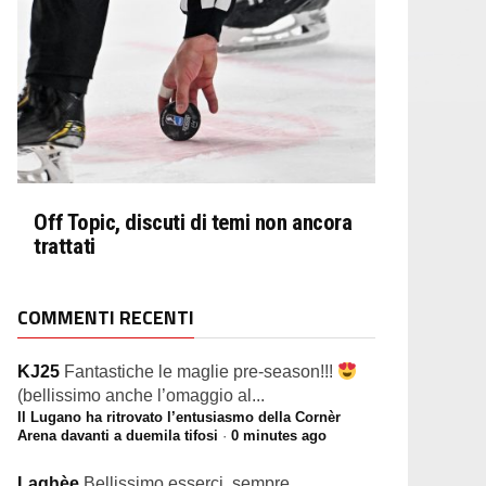
Off Topic, discuti di temi non ancora
trattati
COMMENTI RECENTI
KJ25
Fantastiche le maglie pre-season!!!
(bellissimo anche l’omaggio al...
Il Lugano ha ritrovato l’entusiasmo della Cornèr
Arena davanti a duemila tifosi
·
0 minutes ago
Laghèe
Bellissimo esserci, sempre