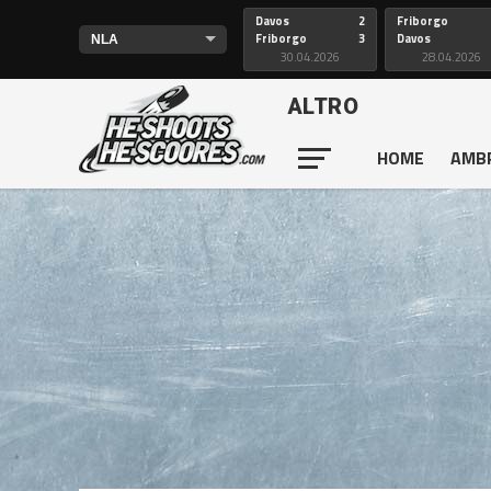
Davos
2
Friborgo
Friborgo
3
Davos
30.04.2026
28.04.2026
ALTRO
HOME
AMB