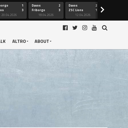
borgo
1
Davos
2
Davos
2
Friborgo
>
vos
3
Friborgo
3
ZSC Lions
1
Ginevra
20.04.2026
18.04.2026
12.04.2026
12.04.2026
ALK
ALTRO
ABOUT