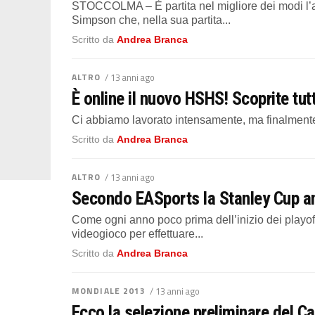
STOCCOLMA – È partita nel migliore dei modi l’a
Simpson che, nella sua partita...
Scritto da
Andrea Branca
ALTRO
/ 13 anni ago
È online il nuovo HSHS! Scoprite tutt
Ci abbiamo lavorato intensamente, ma finalment
Scritto da
Andrea Branca
ALTRO
/ 13 anni ago
Secondo EASports la Stanley Cup a
Come ogni anno poco prima dell’inizio dei playoff,
videogioco per effettuare...
Scritto da
Andrea Branca
MONDIALE 2013
/ 13 anni ago
Ecco la selezione preliminare del C