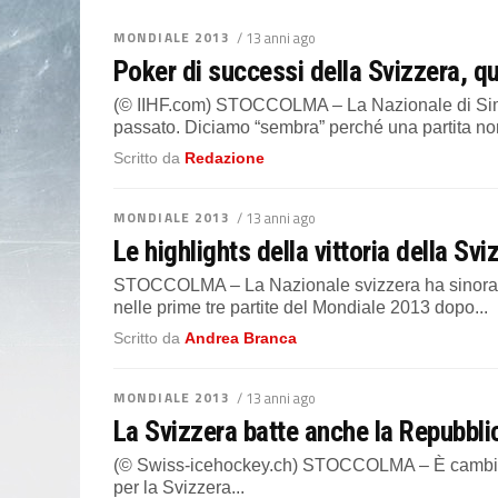
MONDIALE 2013
/ 13 anni ago
Poker di successi della Svizzera, qu
(© IIHF.com) STOCCOLMA – La Nazionale di Simp
passato. Diciamo “sembra” perché una partita non
Scritto da
Redazione
MONDIALE 2013
/ 13 anni ago
Le highlights della vittoria della Sv
STOCCOLMA – La Nazionale svizzera ha sinora r
nelle prime tre partite del Mondiale 2013 dopo...
Scritto da
Andrea Branca
MONDIALE 2013
/ 13 anni ago
La Svizzera batte anche la Repubbli
(© Swiss-icehockey.ch) STOCCOLMA – È cambiato 
per la Svizzera...