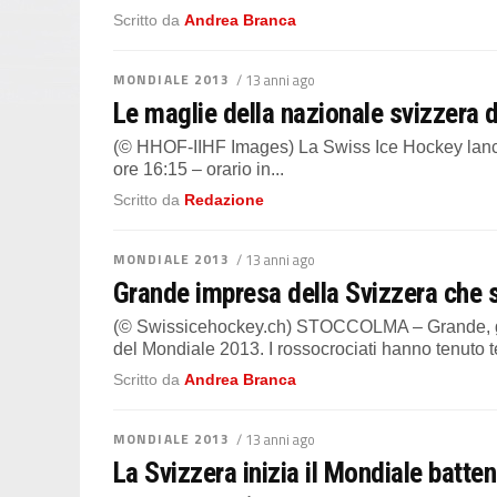
Scritto da
Andrea Branca
MONDIALE 2013
/ 13 anni ago
Le maglie della nazionale svizzera 
(© HHOF-IIHF Images) La Swiss Ice Hockey lancer
ore 16:15 – orario in...
Scritto da
Redazione
MONDIALE 2013
/ 13 anni ago
Grande impresa della Svizzera che su
(© Swissicehockey.ch) STOCCOLMA – Grande, gra
del Mondiale 2013. I rossocrociati hanno tenuto t
Scritto da
Andrea Branca
MONDIALE 2013
/ 13 anni ago
La Svizzera inizia il Mondiale batte