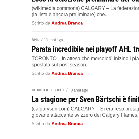
(wikimedia commons) CALGARY – La federazione 
(la lista è ancora preliminare) che...
Scritto da
Andrea Branca
AHL
/ 13 anni ago
Parata incredibile nei playoff AHL t
TORONTO – In attesa che mercoledì inizino i play
spostata sul post season...
Scritto da
Andrea Branca
MONDIALE 2013
/ 13 anni ago
La stagione per Sven Bärtschi è finit
(calgarysun.com) CALGARY – Si era reso protagoni
giovane attaccante svizzero dei Calgary Flames, 
Scritto da
Andrea Branca