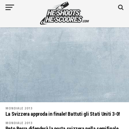
MONDIALE 2013
La Svizzera approda in finale! Battuti gli Stati Uniti 3-0!
MONDIALE 2013
Reto Berra difenderà la porta svizzera nella semifinale