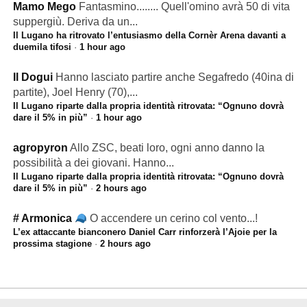
Mamo Mego
Fantasmino........ Quell'omino avrà 50 di vita
suppergiù. Deriva da un...
Il Lugano ha ritrovato l’entusiasmo della Cornèr Arena davanti a
duemila tifosi
·
1 hour ago
Il Dogui
Hanno lasciato partire anche Segafredo (40ina di
partite), Joel Henry (70),...
Il Lugano riparte dalla propria identità ritrovata: “Ognuno dovrà
dare il 5% in più”
·
1 hour ago
agropyron
Allo ZSC, beati loro, ogni anno danno la
possibilità a dei giovani. Hanno...
Il Lugano riparte dalla propria identità ritrovata: “Ognuno dovrà
dare il 5% in più”
·
2 hours ago
# Armonica
O accendere un cerino col vento...!
L’ex attaccante bianconero Daniel Carr rinforzerà l’Ajoie per la
prossima stagione
·
2 hours ago