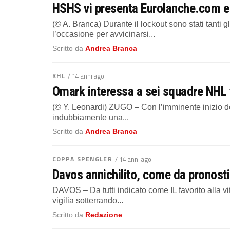
HSHS vi presenta Eurolanche.com e r
(© A. Branca) Durante il lockout sono stati tanti 
l’occasione per avvicinarsi...
Scritto da
Andrea Branca
KHL
/ 14 anni ago
Omark interessa a sei squadre NHL t
(© Y. Leonardi) ZUGO – Con l’imminente inizio de
indubbiamente una...
Scritto da
Andrea Branca
COPPA SPENGLER
/ 14 anni ago
Davos annichilito, come da pronost
DAVOS – Da tutti indicato come IL favorito alla vit
vigilia sotterrando...
Scritto da
Redazione