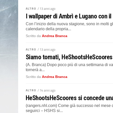
ALTRO
/ 13 anni ago
I wallpaper di Ambrì e Lugano con il
Con l’inizio della nuova stagione, sono in molti 
calendario della propria...
Scritto da
Andrea Branca
ALTRO
/ 13 anni ago
Siamo tornati, HeShootsHeScoores ri
(A. Branca) Dopo poco più di una settimana di v
tornerà a...
Scritto da
Andrea Branca
ALTRO
/ 14 anni ago
HeShootsHeScoores si concede una 
(rangers.nhl.com) Come già successo nel mese di
seguirci – HSHS si...