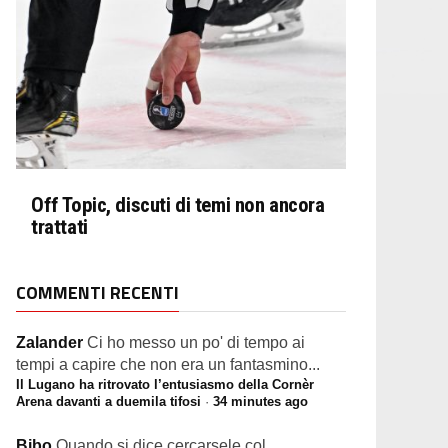
Off Topic, discuti di temi non ancora
trattati
COMMENTI RECENTI
Zalander
Ci ho messo un po' di tempo ai
tempi a capire che non era un fantasmino...
Il Lugano ha ritrovato l’entusiasmo della Cornèr
Arena davanti a duemila tifosi
·
34 minutes ago
Bibo
Quando si dice cercarsele col