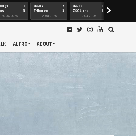
borgo
1
Davos
2
Davos
2
Friborgo
>
vos
3
Friborgo
3
ZSC Lions
1
Ginevra
20.04.2026
18.04.2026
12.04.2026
12.04.2026
ALK
ALTRO
ABOUT