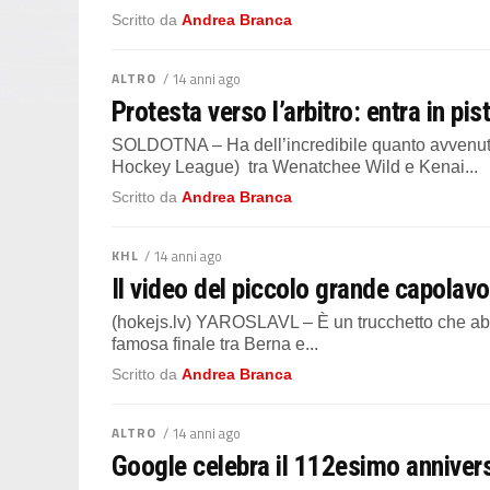
Scritto da
Andrea Branca
ALTRO
/ 14 anni ago
Protesta verso l’arbitro: entra in pis
SOLDOTNA – Ha dell’incredibile quanto avvenuto
Hockey League) tra Wenatchee Wild e Kenai...
Scritto da
Andrea Branca
KHL
/ 14 anni ago
Il video del piccolo grande capolavo
(hokejs.lv) YAROSLAVL – È un trucchetto che abb
famosa finale tra Berna e...
Scritto da
Andrea Branca
ALTRO
/ 14 anni ago
Google celebra il 112esimo anniver