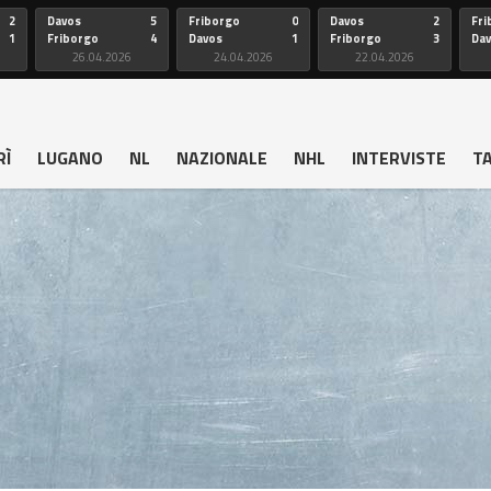
2
Davos
5
Friborgo
0
Davos
2
Fri
1
Friborgo
4
Davos
1
Friborgo
3
Da
26.04.2026
24.04.2026
22.04.2026
RÌ
LUGANO
NL
NAZIONALE
NHL
INTERVISTE
T