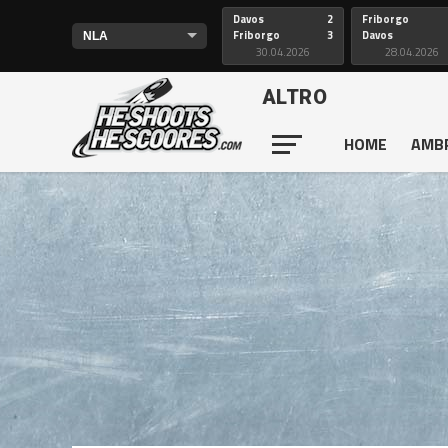
Davos
2
Friborgo
Friborgo
3
Davos
30.04.2026
28.04.2026
ALTRO
HOME
AMB