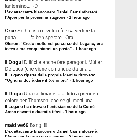
lanternino... :-D
L’ex attaccante bianconero Daniel Carr rinforzerà
l’Ajoie per la prossima stagione
·
1 hour ago
Criar
Se ha fisico , velocità e sa vedere la
porta …….. fa ben sperare . Ora...
Olsson: “Credo molto nel percorso del Lugano, ora
tocca a me conquistarmi un posto”
·
1 hour ago
Il Dogui
Difificile anche fare paragoni. Müller,
De Luca (che viene comunque da una...
Il Lugano riparte dalla propria identità ritrovata:
“Ognuno dovrà dare il 5% in più”
·
1 hour ago
Il Dogui
Una settimanella al lido a prendere
colore per Thomson, che se gli metti una...
Il Lugano ha ritrovato l’entusiasmo della Cornèr
Arena davanti a duemila tifosi
·
1 hour ago
maldive69
Bang!!!!!
L’ex attaccante bianconero Daniel Carr rinforzerà
l’Ajoie per la prossima stagione
·
2 hours ago