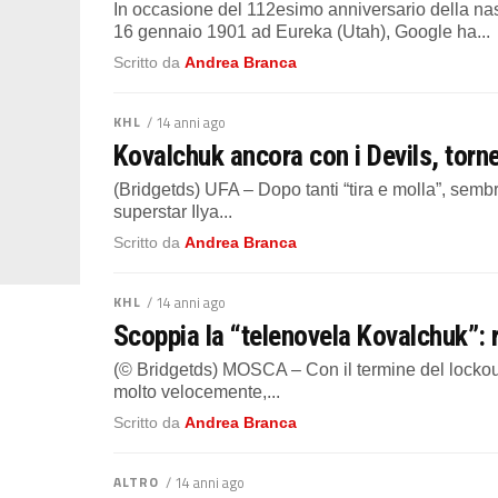
In occasione del 112esimo anniversario della nas
16 gennaio 1901 ad Eureka (Utah), Google ha...
Scritto da
Andrea Branca
KHL
/ 14 anni ago
Kovalchuk ancora con i Devils, torne
(Bridgetds) UFA – Dopo tanti “tira e molla”, sembr
superstar Ilya...
Scritto da
Andrea Branca
KHL
/ 14 anni ago
Scoppia la “telenovela Kovalchuk”: 
(© Bridgetds) MOSCA – Con il termine del lockout
molto velocemente,...
Scritto da
Andrea Branca
ALTRO
/ 14 anni ago