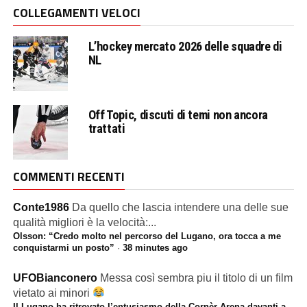
COLLEGAMENTI VELOCI
L’hockey mercato 2026 delle squadre di
NL
Off Topic, discuti di temi non ancora
trattati
COMMENTI RECENTI
Conte1986
Da quello che lascia intendere una delle sue
qualità migliori è la velocità:...
Olsson: “Credo molto nel percorso del Lugano, ora tocca a me
conquistarmi un posto”
·
38 minutes ago
UFOBianconero
Messa così sembra piu il titolo di un film
vietato ai minori
Il Lugano ha ritrovato l’entusiasmo della Cornèr Arena davanti a