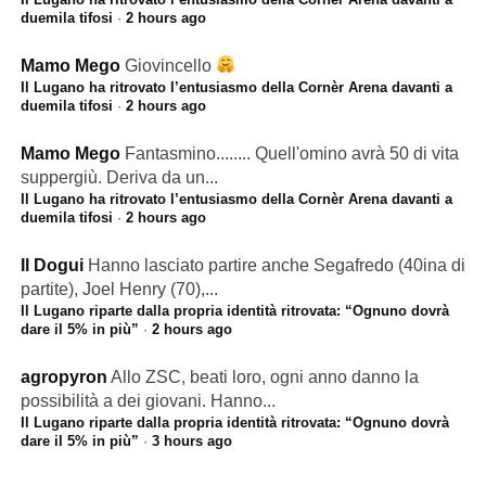
duemila tifosi
·
2 hours ago
Mamo Mego
Giovincello
Il Lugano ha ritrovato l’entusiasmo della Cornèr Arena davanti a
duemila tifosi
·
2 hours ago
Mamo Mego
Fantasmino........ Quell'omino avrà 50 di vita
suppergiù. Deriva da un...
Il Lugano ha ritrovato l’entusiasmo della Cornèr Arena davanti a
duemila tifosi
·
2 hours ago
Il Dogui
Hanno lasciato partire anche Segafredo (40ina di
partite), Joel Henry (70),...
Il Lugano riparte dalla propria identità ritrovata: “Ognuno dovrà
dare il 5% in più”
·
2 hours ago
agropyron
Allo ZSC, beati loro, ogni anno danno la
possibilità a dei giovani. Hanno...
Il Lugano riparte dalla propria identità ritrovata: “Ognuno dovrà
dare il 5% in più”
·
3 hours ago