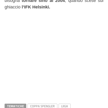
bisogna
tornare sino al 2004
, quando scese sul
ghiaccio
l’IFK Helsinki.
TEMATICHE
COPPA SPENGLER
LIIGA