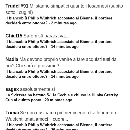
Trudel #91
Mi stanno simpatici quanto i losannesi (subito
sotto i cugini)
Il biancoblù Philip Wüthrich accostato al Bienne, il portiere
deciderà entro ottobre?
·
2 minutes ago
Chief15
Sarem sü baraca va...
Il biancoblù Philip Wüthrich accostato al Bienne, il portiere
deciderà entro ottobre?
·
14 minutes ago
Nadia
Ma devono proprio venire a fare acquisti tutti da
noi? Chi sarà il prossimo?
Il biancoblù Philip Wüthrich accostato al Bienne, il portiere
deciderà entro ottobre?
·
14 minutes ago
sagex
assolutamente sì
La Svizzera ha battuto 5-1 la Cechia e chiuso la Hlinka Gretzky
Cup al quinto posto
·
20 minutes ago
Tomai
Se non riusciamo più nemmeno a trattenere un
Wutricht...mettiamoci il cuore...
Il biancoblù Philip Wüthrich accostato al Bienne, il portiere
deciderà entro ottobre?
·
29 minutes ago