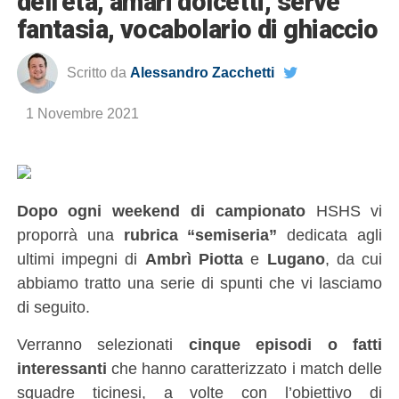
dell’età, amari dolcetti, serve
fantasia, vocabolario di ghiaccio
Scritto da
Alessandro Zacchetti
1 Novembre 2021
D
opo ogni weekend di campionato
HSHS vi
proporrà una
rubrica “semiseria”
dedicata agli
ultimi impegni di
Ambrì Piotta
e
Lugano
, da cui
abbiamo tratto una serie di spunti che vi lasciamo
di seguito.
Verranno selezionati
cinque episodi o fatti
interessanti
che hanno caratterizzato i match delle
squadre ticinesi, a volte con l’obiettivo di