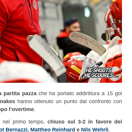
 partita pazza
che ha portato addirittura a 15 gol
Snakes
hanno ottenuto un punto dal confronto con
opo l’overtime
.
 già nel primo tempo,
chiuso sul 3-2 in favore dei
iot Bernazzi
,
Mattheo Reinhard
e
Nils Wehrli
.