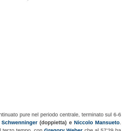
ontinuato pure nel periodo centrale, terminato sul 6-6
 Schwenninger
(doppietta) e
Niccolo Mansueto
.
el terzo tempo, con
Gregory Weber
che al 57’29 ha