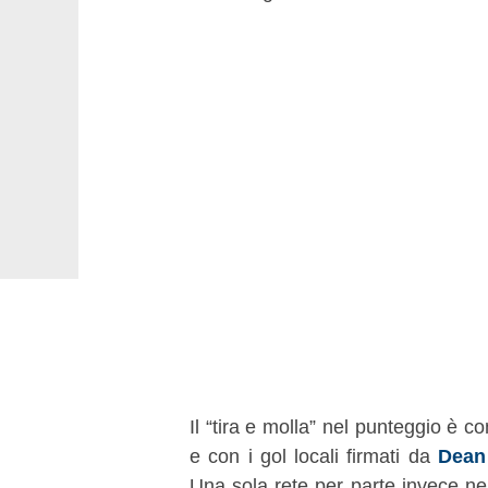
Il “tira e molla” nel punteggio è c
e con i gol locali firmati da
Dean
Una sola rete per parte invece n