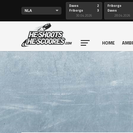
Davos
2
Friborgo
Friborgo
3
Davos
30.04.2026
28.04.2026
HOME
AMB