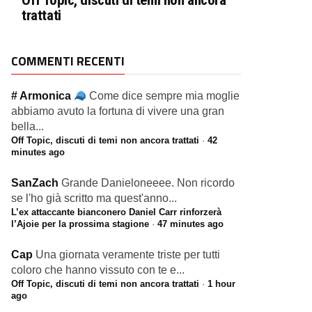
Off Topic, discuti di temi non ancora
trattati
COMMENTI RECENTI
# Armonica
Come dice sempre mia moglie
abbiamo avuto la fortuna di vivere una gran
bella...
Off Topic, discuti di temi non ancora trattati
·
42
minutes ago
SanZach
Grande Danieloneeee. Non ricordo
se l'ho già scritto ma quest'anno...
L’ex attaccante bianconero Daniel Carr rinforzerà
l’Ajoie per la prossima stagione
·
47 minutes ago
Cap
Una giornata veramente triste per tutti
coloro che hanno vissuto con te e...
Off Topic, discuti di temi non ancora trattati
·
1 hour
ago