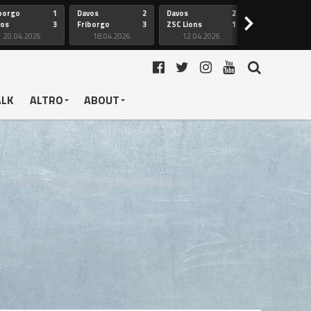
borgo
1
Davos
2
Davos
2
Friborgo
>
vos
3
Friborgo
3
ZSC Lions
1
Ginevra
20.04.2026
18.04.2026
12.04.2026
12.04.2026
ALK
ALTRO
ABOUT