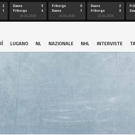
2
Davos
5
Friborgo
0
Davos
2
Fri
1
Friborgo
4
Davos
1
Friborgo
3
Da
26.04.2026
24.04.2026
22.04.2026
RÌ
LUGANO
NL
NAZIONALE
NHL
INTERVISTE
T