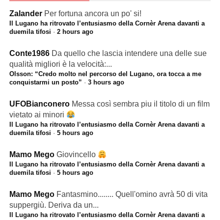
Zalander
Per fortuna ancora un po' si!
Il Lugano ha ritrovato l’entusiasmo della Cornèr Arena davanti a
duemila tifosi
·
2 hours ago
Conte1986
Da quello che lascia intendere una delle sue
qualità migliori è la velocità:...
Olsson: “Credo molto nel percorso del Lugano, ora tocca a me
conquistarmi un posto”
·
3 hours ago
UFOBianconero
Messa così sembra piu il titolo di un film
vietato ai minori
Il Lugano ha ritrovato l’entusiasmo della Cornèr Arena davanti a
duemila tifosi
·
5 hours ago
Mamo Mego
Giovincello
Il Lugano ha ritrovato l’entusiasmo della Cornèr Arena davanti a
duemila tifosi
·
5 hours ago
Mamo Mego
Fantasmino........ Quell'omino avrà 50 di vita
suppergiù. Deriva da un...
Il Lugano ha ritrovato l’entusiasmo della Cornèr Arena davanti a