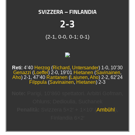
SVIZZERA – FINLANDIA
2-3
(2-1, 0-0, 0-1; 0-1)
Reti:
4’40
Herzog
(
Richard
,
Untersander
) 1-0, 10’30
Genazzi
(
Loeffel
) 2-0, 19’01
Hietanen
(
Savinainen
,
Aho
) 2-1, 47’40
Rantanen
(
Lajunen
,
Aho
) 2-2, 62’24
Filppula
(
Savinainen
,
Hietanen
) 2-3
Note:
Parigi, 10’860 spettatori. Arbitri Gofman,
Ohluns; Dedioulia, Suchanek
Penalità:
Svizzera 5×2′ + 1×10′ (
Ambühl
),
Finlandia 6×2′