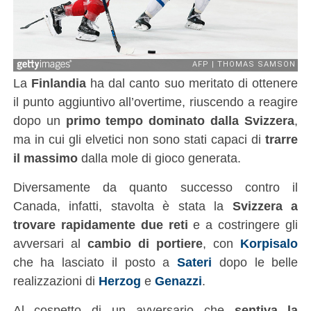
La
Finlandia
ha dal canto suo meritato di ottenere
il punto aggiuntivo all’overtime, riuscendo a reagire
dopo un
primo tempo dominato dalla Svizzera
,
ma in cui gli elvetici non sono stati capaci di
trarre
il massimo
dalla mole di gioco generata.
Diversamente da quanto successo contro il
Canada, infatti, stavolta è stata la
Svizzera a
trovare rapidamente due reti
e a costringere gli
avversari al
cambio di portiere
, con
Korpisalo
che ha lasciato il posto a
Sateri
dopo le belle
realizzazioni di
Herzog
e
Genazzi
.
Al cospetto di un avversario che
sentiva la