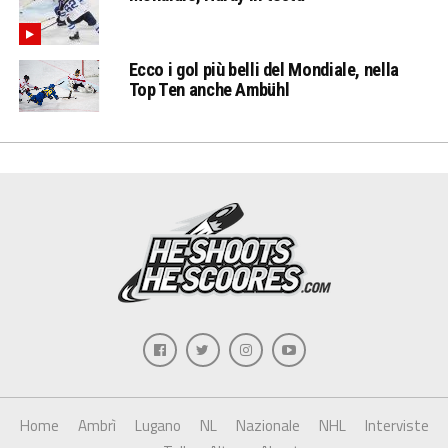
Ecco i gol più belli del Mondiale, nella
Top Ten anche Ambühl
Home
Ambrì
Lugano
NL
Nazionale
NHL
Interviste