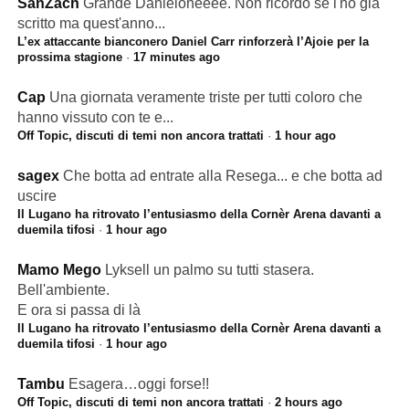
SanZach
Grande Danieloneeee. Non ricordo se l'ho già
scritto ma quest'anno...
L’ex attaccante bianconero Daniel Carr rinforzerà l’Ajoie per la
prossima stagione
·
17 minutes ago
Cap
Una giornata veramente triste per tutti coloro che
hanno vissuto con te e...
Off Topic, discuti di temi non ancora trattati
·
1 hour ago
sagex
Che botta ad entrate alla Resega... e che botta ad
uscire
Il Lugano ha ritrovato l’entusiasmo della Cornèr Arena davanti a
duemila tifosi
·
1 hour ago
Mamo Mego
Lyksell un palmo su tutti stasera.
Bell'ambiente.
E ora si passa di là
Il Lugano ha ritrovato l’entusiasmo della Cornèr Arena davanti a
duemila tifosi
·
1 hour ago
Tambu
Esagera…oggi forse!!
Off Topic, discuti di temi non ancora trattati
·
2 hours ago