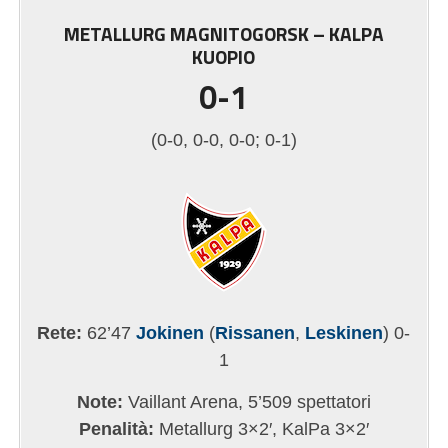
METALLURG MAGNITOGORSK – KALPA
KUOPIO
0-1
(0-0, 0-0, 0-0; 0-1)
Rete:
62’47
Jokinen
(
Rissanen
,
Leskinen
) 0-
1
Note:
Vaillant Arena, 5’509 spettatori
Penalità:
Metallurg 3×2′, KalPa 3×2′