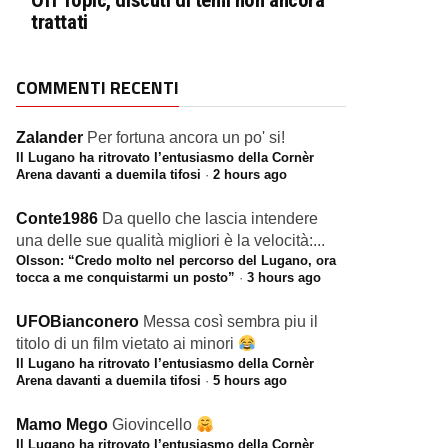
Off Topic, discuti di temi non ancora
trattati
COMMENTI RECENTI
Zalander
Per fortuna ancora un po' si!
Il Lugano ha ritrovato l’entusiasmo della Cornèr
Arena davanti a duemila tifosi
·
2 hours ago
Conte1986
Da quello che lascia intendere
una delle sue qualità migliori è la velocità:...
Olsson: “Credo molto nel percorso del Lugano, ora
tocca a me conquistarmi un posto”
·
3 hours ago
UFOBianconero
Messa così sembra piu il
titolo di un film vietato ai minori
Il Lugano ha ritrovato l’entusiasmo della Cornèr
Arena davanti a duemila tifosi
·
5 hours ago
Mamo Mego
Giovincello
Il Lugano ha ritrovato l’entusiasmo della Cornèr