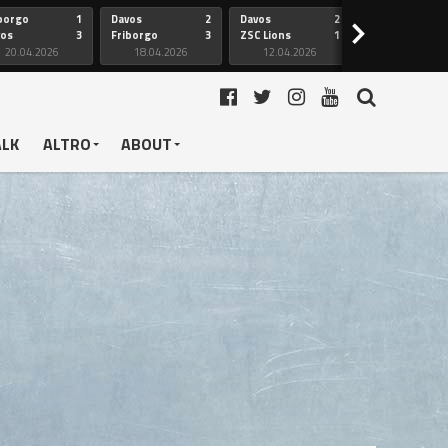
borgo
1
Davos
2
Davos
2
Friborgo
>
vos
3
Friborgo
3
ZSC Lions
1
Ginevra
20.04.2026
18.04.2026
12.04.2026
12.04.2026
ALK
ALTRO
ABOUT