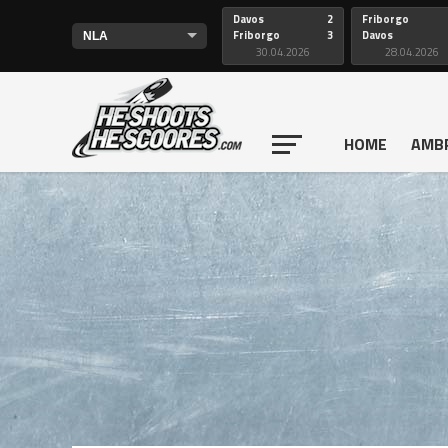
Davos
2
Friborgo
Friborgo
3
Davos
30.04.2026
28.04.2026
HOME
AMB