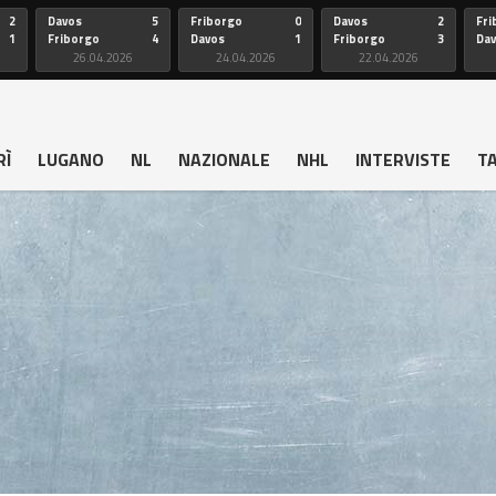
2
Davos
5
Friborgo
0
Davos
2
Fri
1
Friborgo
4
Davos
1
Friborgo
3
Da
26.04.2026
24.04.2026
22.04.2026
RÌ
LUGANO
NL
NAZIONALE
NHL
INTERVISTE
T