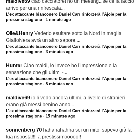
maldive69
ciao cacciatore! ho un meeting...se ce la faccio
arrivo per una rinfrescata...
L’ex attaccante bianconero Daniel Carr rinforzerà l’Ajoie per la
prossima stagione
·
1 minute ago
Olle&Henry
Vederlo esultare sotto la Nord in maglia
GialloNera avrà un altro sapore....
L’ex attaccante bianconero Daniel Carr rinforzerà l’Ajoie per la
prossima stagione
·
3 minutes ago
Hunter
Ciao maldi, Io invece ho l'impressione e la
sensazione che gli ultimi -...
L’ex attaccante bianconero Daniel Carr rinforzerà l’Ajoie per la
prossima stagione
·
8 minutes ago
maldive69
io li vedo ancora ultimi. a livello di stranieri
erano già messi benino anno...
L’ex attaccante bianconero Daniel Carr rinforzerà l’Ajoie per la
prossima stagione
·
15 minutes ago
sonnenberg 70
hahahahahha sei un mito, sapevo già la
tua risposta!!!! a prestissimooooo!!