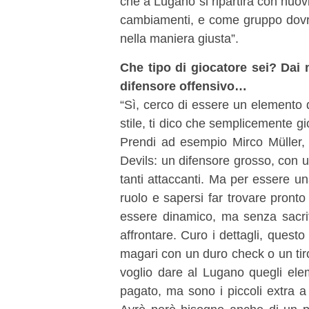
che a Lugano si ripartirà con nuo
cambiamenti, e come gruppo dovre
nella maniera giusta”.
Che tipo di giocatore sei? Dai 
difensore offensivo…
“Sì, cerco di essere un elemento 
stile, ti dico che semplicemente gi
Prendi ad esempio Mirco Müller,
Devils: un difensore grosso, con 
tanti attaccanti. Ma per essere 
ruolo e sapersi far trovare pront
essere dinamico, ma senza sacrifi
affrontare. Curo i dettagli, questo
magari con un duro check o un tir
voglio dare al Lugano quegli ele
pagato, ma sono i piccoli extra a 