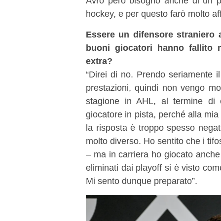
Avrò però bisogno anche di un po
hockey, e per questo farò molto aff
Essere un difensore straniero
buoni giocatori hanno fallito
extra?
“Direi di no. Prendo seriamente 
prestazioni, quindi non vengo mol
stagione in AHL, al termine di o
giocatore in pista, perché alla mi
la risposta è troppo spesso negati
molto diverso. Ho sentito che i ti
– ma in carriera ho giocato anche
eliminati dai playoff si è visto co
Mi sento dunque preparato”.