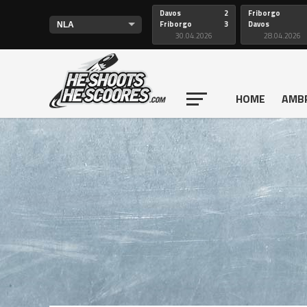
Davos
2
Friborgo
Friborgo
3
Davos
30.04.2026
28.04.2026
HOME
AMB