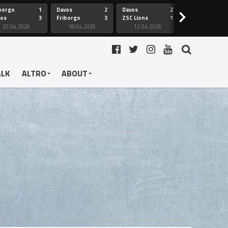
borgo
1
Davos
2
Davos
2
Friborgo
>
vos
3
Friborgo
3
ZSC Lions
1
Ginevra
20.04.2026
18.04.2026
12.04.2026
12.04.2026
ALK
ALTRO
ABOUT