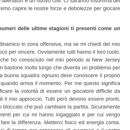
vi allenatori e un nuovo GM. Ci saranno insomma dei
mo capire le nostre forze e debolezze per giocare
numeri delle ultime stagioni ti presenti come un
dinamico in zona offensiva, ma se mi chiedi del mio
oco per vincere. Ovviamente tutti hanno il loro ruolo.
 che ho conosciuto nel mio periodo ai New Jersey
un bastone molto lungo che diventa un problema per
una buona squadra ognuno deve conoscere il proprio
o quando arriva il momento. Per me questo significa
care la volontà di essere un giocatore difficile da
 è il mio approccio. Tutti però devono essere pronti,
o bloccato che può cambiare la partita. Sicuramente
menti per cui mi hanno ingaggiato e per cui vengo
fare la differenza. Metterci fisico ed energia conta.