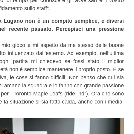
’ di tempo per conoscere gli avversari e il vostro
idamento sullo staff”.
 a Lugano non è un compito semplice, e diversi
 nel recente passato. Percepisci una pressione
il mio gioco e mi aspetto da me stesso delle buone
to influenzato dall’esterno. Ad esempio, nell’ultima
gni partita mi chiedevo se fossi stato il miglior
a età non è semplice mantenere il proprio posto. E se
va, le cose si fanno difficili. Non penso che qui sia
fosi amano la squadra e lo fanno con grande passione
 per i Toronto Maple Leafs (ride, ndr). Ora che sono
me la situazione si sia fatta calda, anche con i media.