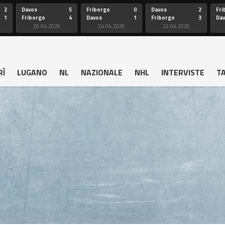
2
Davos
5
Friborgo
0
Davos
2
Fri
1
Friborgo
4
Davos
1
Friborgo
3
Da
26.04.2026
24.04.2026
22.04.2026
RÌ
LUGANO
NL
NAZIONALE
NHL
INTERVISTE
T