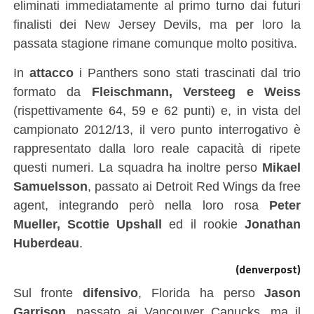
eliminati immediatamente al primo turno dai futuri
finalisti dei New Jersey Devils, ma per loro la
passata stagione rimane comunque molto positiva.
In
attacco
i Panthers sono stati trascinati dal trio
formato da
Fleischmann, Versteeg e Weiss
(rispettivamente 64, 59 e 62 punti) e, in vista del
campionato 2012/13, il vero punto interrogativo è
rappresentato dalla loro reale capacità di ripete
questi numeri. La squadra ha inoltre perso
Mikael
Samuelsson
, passato ai Detroit Red Wings da free
agent, integrando però nella loro rosa
Peter
Mueller, Scottie Upshall
ed il rookie
Jonathan
Huberdeau
.
(denverpost)
Sul fronte
difensivo
, Florida ha perso
Jason
Garrison
, passato ai Vancouver Canucks, ma il