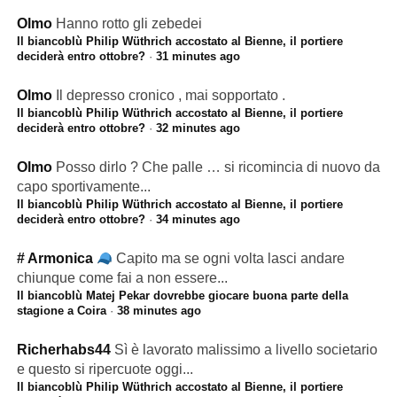
Olmo
Hanno rotto gli zebedei
Il biancoblù Philip Wüthrich accostato al Bienne, il portiere
deciderà entro ottobre?
·
31 minutes ago
Olmo
Il depresso cronico , mai sopportato .
Il biancoblù Philip Wüthrich accostato al Bienne, il portiere
deciderà entro ottobre?
·
32 minutes ago
Olmo
Posso dirlo ? Che palle … si ricomincia di nuovo da
capo sportivamente...
Il biancoblù Philip Wüthrich accostato al Bienne, il portiere
deciderà entro ottobre?
·
34 minutes ago
# Armonica
Capito ma se ogni volta lasci andare
chiunque come fai a non essere...
Il biancoblù Matej Pekar dovrebbe giocare buona parte della
stagione a Coira
·
38 minutes ago
Richerhabs44
Sì è lavorato malissimo a livello societario
e questo si ripercuote oggi...
Il biancoblù Philip Wüthrich accostato al Bienne, il portiere