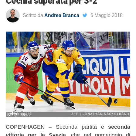
Cechia superata per 3-2
Scritto da
Andrea Branca
6 Maggio 2018
COPENHAGEN – Seconda partita e
seconda
vittoria per la Svezia
, che nel pomeriggio di