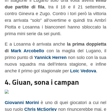
In stagione il Lugano solo una volta aveva
vinto
due partite di fila
, tra il 18 e il 21 settembre,
contro Ginevra e Zugo. Contro i tori però la vittoria
era arrivata “solo” all’overtime e quindi tra Ambrì
Piotta e Losanna i bianconeri hanno sbloccato la
prima mini serie da sei punti.
E a Losanna è arrivata anche
la prima doppietta
di
Mark Arcobello
con la maglia del Lugano, il
primo punto di
Yannick Herren
non solo con la sua
nuova squadra ma dell’intera stagione, e infine
anche il primo gol stagionale per
Loic Vedova
.
4. Giuan, sona i campan
Giovanni Morini
è uno di quei giocatori a cui nel
suo ruolo
Chris McSorley
non rinuncerebbe mai, e