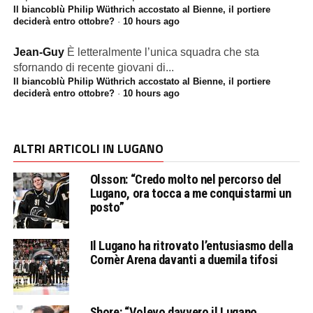
Il biancoblù Philip Wüthrich accostato al Bienne, il portiere
deciderà entro ottobre?
·
10 hours ago
Jean-Guy
È letteralmente l’unica squadra che sta
sfornando di recente giovani di...
Il biancoblù Philip Wüthrich accostato al Bienne, il portiere
deciderà entro ottobre?
·
10 hours ago
ALTRI ARTICOLI IN LUGANO
Olsson: “Credo molto nel percorso del
Lugano, ora tocca a me conquistarmi un
posto”
Il Lugano ha ritrovato l’entusiasmo della
Cornèr Arena davanti a duemila tifosi
Shore: “Volevo davvero il Lugano,