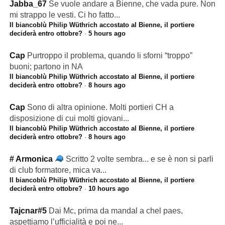
Jabba_67
Se vuole andare a Bienne, che vada pure. Non
mi strappo le vesti. Ci ho fatto...
Il biancoblù Philip Wüthrich accostato al Bienne, il portiere
deciderà entro ottobre?
·
5 hours ago
Cap
Purtroppo il problema, quando li sforni “troppo”
buoni; partono in NA
Il biancoblù Philip Wüthrich accostato al Bienne, il portiere
deciderà entro ottobre?
·
8 hours ago
Cap
Sono di altra opinione. Molti portieri CH a
disposizione di cui molti giovani...
Il biancoblù Philip Wüthrich accostato al Bienne, il portiere
deciderà entro ottobre?
·
8 hours ago
# Armonica
Scritto 2 volte sembra... e se è non si parli
di club formatore, mica va...
Il biancoblù Philip Wüthrich accostato al Bienne, il portiere
deciderà entro ottobre?
·
10 hours ago
Tajcnar#5
Dai Mc, prima da mandal a chel paes,
aspettiamo l’ufficialità e poi ne...