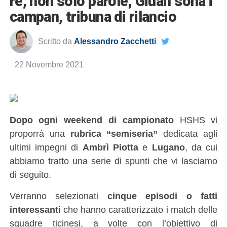
re, non solo parole, Giuan sona i
campan, tribuna di rilancio
Scritto da
Alessandro Zacchetti
22 Novembre 2021
D
opo ogni weekend di campionato
HSHS vi
proporrà una
rubrica “semiseria”
dedicata agli
ultimi impegni di
Ambrì Piotta
e
Lugano
, da cui
abbiamo tratto una serie di spunti che vi lasciamo
di seguito.
Verranno selezionati
cinque episodi o fatti
interessanti
che hanno caratterizzato i match delle
squadre ticinesi, a volte con l’obiettivo di