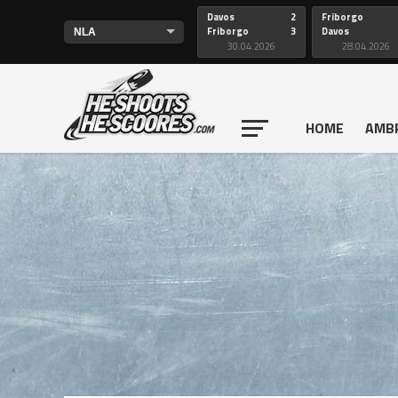
Davos
2
Friborgo
Friborgo
3
Davos
30.04.2026
28.04.2026
HOME
AMB