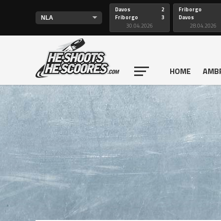
Davos
2
Friborgo
Friborgo
3
Davos
30.04.2026
28.04.2026
HOME
AMB