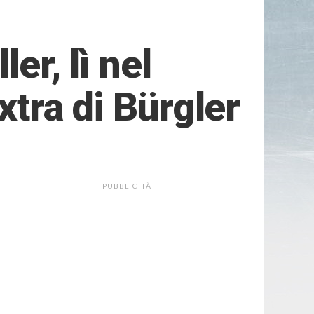
er, lì nel
xtra di Bürgler
PUBBLICITÀ