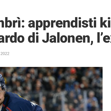
rì: apprendisti kill
rdo di Jalonen, l’e
e 2022