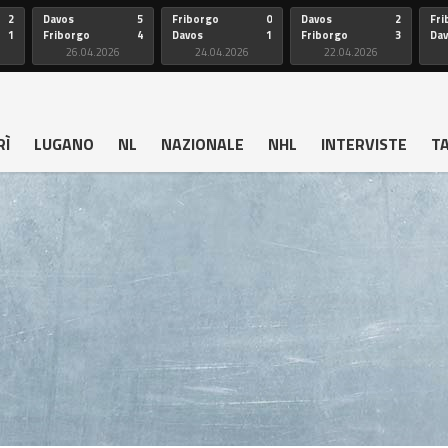
2
Davos
5
Friborgo
0
Davos
2
Fri
1
Friborgo
4
Davos
1
Friborgo
3
Da
26.04.2026
24.04.2026
22.04.2026
RÌ
LUGANO
NL
NAZIONALE
NHL
INTERVISTE
T