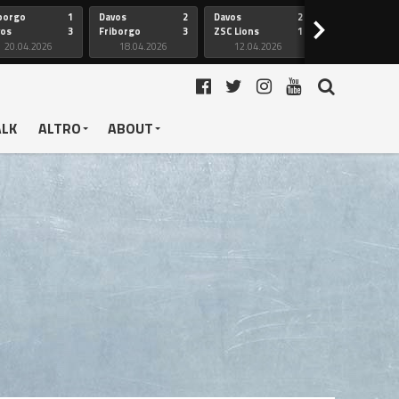
borgo
1
Davos
2
Davos
2
Friborgo
>
vos
3
Friborgo
3
ZSC Lions
1
Ginevra
20.04.2026
18.04.2026
12.04.2026
12.04.2026
ALK
ALTRO
ABOUT