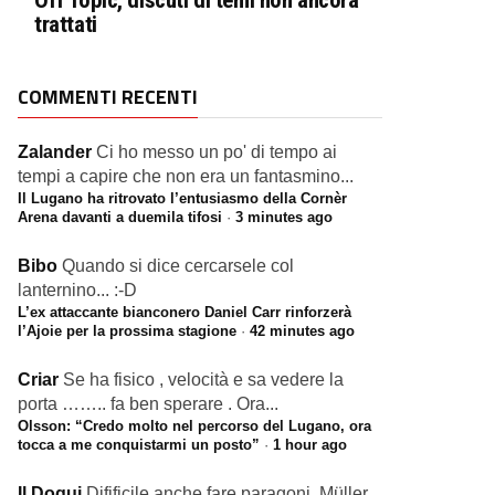
Off Topic, discuti di temi non ancora
trattati
COMMENTI RECENTI
Zalander
Ci ho messo un po' di tempo ai
tempi a capire che non era un fantasmino...
Il Lugano ha ritrovato l’entusiasmo della Cornèr
Arena davanti a duemila tifosi
·
3 minutes ago
Bibo
Quando si dice cercarsele col
lanternino... :-D
L’ex attaccante bianconero Daniel Carr rinforzerà
l’Ajoie per la prossima stagione
·
42 minutes ago
Criar
Se ha fisico , velocità e sa vedere la
porta …….. fa ben sperare . Ora...
Olsson: “Credo molto nel percorso del Lugano, ora
tocca a me conquistarmi un posto”
·
1 hour ago
Il Dogui
Difificile anche fare paragoni. Müller,