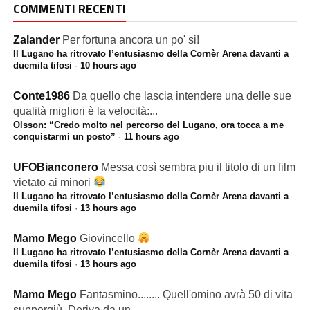
COMMENTI RECENTI
Zalander
Per fortuna ancora un po' si!
Il Lugano ha ritrovato l’entusiasmo della Cornèr Arena davanti a
duemila tifosi
·
10 hours ago
Conte1986
Da quello che lascia intendere una delle sue
qualità migliori è la velocità:...
Olsson: “Credo molto nel percorso del Lugano, ora tocca a me
conquistarmi un posto”
·
11 hours ago
UFOBianconero
Messa così sembra piu il titolo di un film
vietato ai minori
Il Lugano ha ritrovato l’entusiasmo della Cornèr Arena davanti a
duemila tifosi
·
13 hours ago
Mamo Mego
Giovincello
Il Lugano ha ritrovato l’entusiasmo della Cornèr Arena davanti a
duemila tifosi
·
13 hours ago
Mamo Mego
Fantasmino........ Quell'omino avrà 50 di vita
suppergiù. Deriva da un...