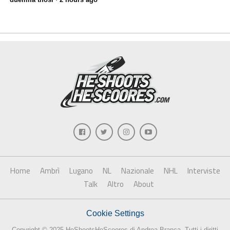
Home
Ambrì
Lugano
NL
Nazionale
NHL
Interviste
Talk
Altro
About
Cookie Settings
Copyright © 2025 HeShootsHeScoores di Andrea Branca. Tutti i diritti