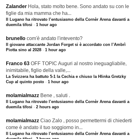
Zalander
Hola, stato molto bene. Sono andato su con le
figlie da mia mamma che ha...
Il Lugano ha ritrovato l’entusiasmo della Cornèr Arena davanti a
duemila tifosi
·
1 hour ago
brunello
com'è andato l'intevento?
Il giovane attaccante Jordan Forget si è accordato con l’Ambrì
Piotta sino al 2028
·
1 hour ago
Franco 63
OFF TOPIC Auguri al nostro ineguagliabile,
inimitabile, figlio della valle,...
La Svizzera ha battuto 5-1 la Cechia e chiuso la Hlinka Gretzky
Cup al quinto posto
·
1 hour ago
molamialmazz
Bene , saluti .
Il Lugano ha ritrovato l’entusiasmo della Cornèr Arena davanti a
duemila tifosi
·
2 hours ago
molamialmazz
Ciao Zalo , posso permettermi di chiederti
come è andato il tuo soggiorno in...
Il Lugano ha ritrovato l’entusiasmo della Cornèr Arena davanti a
duemila tifosi
·
2 hours ago