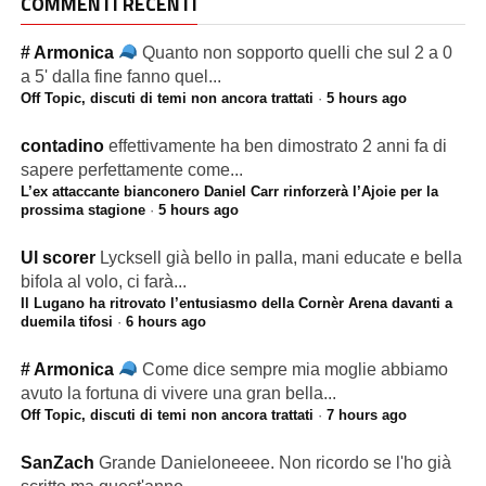
COMMENTI RECENTI
# Armonica
Quanto non sopporto quelli che sul 2 a 0
a 5' dalla fine fanno quel...
Off Topic, discuti di temi non ancora trattati
·
5 hours ago
contadino
effettivamente ha ben dimostrato 2 anni fa di
sapere perfettamente come...
L’ex attaccante bianconero Daniel Carr rinforzerà l’Ajoie per la
prossima stagione
·
5 hours ago
Ul scorer
Lycksell già bello in palla, mani educate e bella
bifola al volo, ci farà...
Il Lugano ha ritrovato l’entusiasmo della Cornèr Arena davanti a
duemila tifosi
·
6 hours ago
# Armonica
Come dice sempre mia moglie abbiamo
avuto la fortuna di vivere una gran bella...
Off Topic, discuti di temi non ancora trattati
·
7 hours ago
SanZach
Grande Danieloneeee. Non ricordo se l'ho già