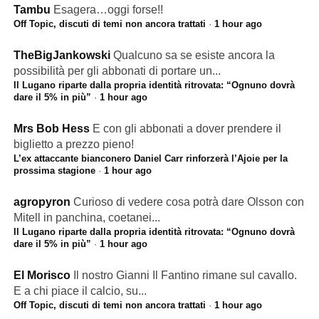
Tambu
Esagera…oggi forse!!
Off Topic, discuti di temi non ancora trattati
·
1 hour ago
TheBigJankowski
Qualcuno sa se esiste ancora la
possibilità per gli abbonati di portare un...
Il Lugano riparte dalla propria identità ritrovata: “Ognuno dovrà
dare il 5% in più”
·
1 hour ago
Mrs Bob Hess
E con gli abbonati a dover prendere il
biglietto a prezzo pieno!
L’ex attaccante bianconero Daniel Carr rinforzerà l’Ajoie per la
prossima stagione
·
1 hour ago
agropyron
Curioso di vedere cosa potrà dare Olsson con
Mitell in panchina, coetanei...
Il Lugano riparte dalla propria identità ritrovata: “Ognuno dovrà
dare il 5% in più”
·
1 hour ago
El Morisco
Il nostro Gianni Il Fantino rimane sul cavallo.
E a chi piace il calcio, su...
Off Topic, discuti di temi non ancora trattati
·
1 hour ago