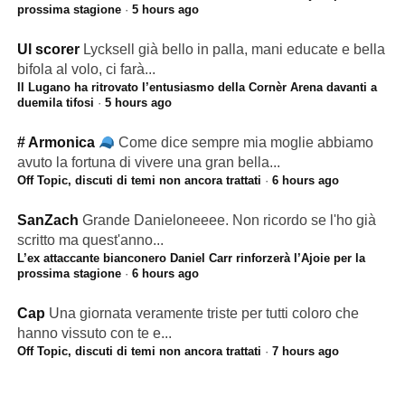
prossima stagione
·
5 hours ago
Ul scorer
Lycksell già bello in palla, mani educate e bella
bifola al volo, ci farà...
Il Lugano ha ritrovato l’entusiasmo della Cornèr Arena davanti a
duemila tifosi
·
5 hours ago
# Armonica
Come dice sempre mia moglie abbiamo
avuto la fortuna di vivere una gran bella...
Off Topic, discuti di temi non ancora trattati
·
6 hours ago
SanZach
Grande Danieloneeee. Non ricordo se l'ho già
scritto ma quest'anno...
L’ex attaccante bianconero Daniel Carr rinforzerà l’Ajoie per la
prossima stagione
·
6 hours ago
Cap
Una giornata veramente triste per tutti coloro che
hanno vissuto con te e...
Off Topic, discuti di temi non ancora trattati
·
7 hours ago