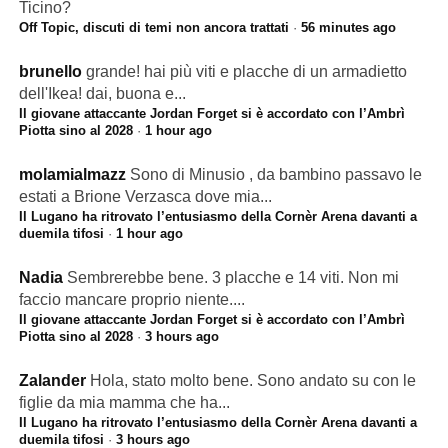
Ticino?
Off Topic, discuti di temi non ancora trattati
·
56 minutes ago
brunello
grande! hai più viti e placche di un armadietto
dell'Ikea! dai, buona e...
Il giovane attaccante Jordan Forget si è accordato con l’Ambrì
Piotta sino al 2028
·
1 hour ago
molamialmazz
Sono di Minusio , da bambino passavo le
estati a Brione Verzasca dove mia...
Il Lugano ha ritrovato l’entusiasmo della Cornèr Arena davanti a
duemila tifosi
·
1 hour ago
Nadia
Sembrerebbe bene. 3 placche e 14 viti. Non mi
faccio mancare proprio niente....
Il giovane attaccante Jordan Forget si è accordato con l’Ambrì
Piotta sino al 2028
·
3 hours ago
Zalander
Hola, stato molto bene. Sono andato su con le
figlie da mia mamma che ha...
Il Lugano ha ritrovato l’entusiasmo della Cornèr Arena davanti a
duemila tifosi
·
3 hours ago