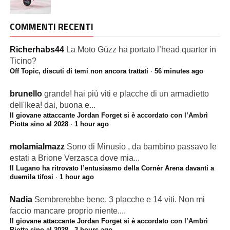
COMMENTI RECENTI
Richerhabs44
La Moto Güzz ha portato l’head quarter in
Ticino?
Off Topic, discuti di temi non ancora trattati
·
56 minutes ago
brunello
grande! hai più viti e placche di un armadietto
dell'Ikea! dai, buona e...
Il giovane attaccante Jordan Forget si è accordato con l’Ambrì
Piotta sino al 2028
·
1 hour ago
molamialmazz
Sono di Minusio , da bambino passavo le
estati a Brione Verzasca dove mia...
Il Lugano ha ritrovato l’entusiasmo della Cornèr Arena davanti a
duemila tifosi
·
1 hour ago
Nadia
Sembrerebbe bene. 3 placche e 14 viti. Non mi
faccio mancare proprio niente....
Il giovane attaccante Jordan Forget si è accordato con l’Ambrì
Piotta sino al 2028
·
3 hours ago