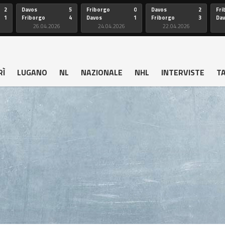
2
Davos
5
Friborgo
0
Davos
2
Fri
1
Friborgo
4
Davos
1
Friborgo
3
Da
26.04.2026
24.04.2026
22.04.2026
RÌ
LUGANO
NL
NAZIONALE
NHL
INTERVISTE
T