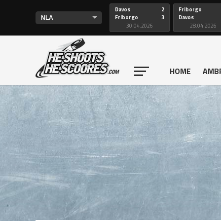
Davos
2
Friborgo
Friborgo
3
Davos
30.04.2026
28.04.2026
HOME
AMB