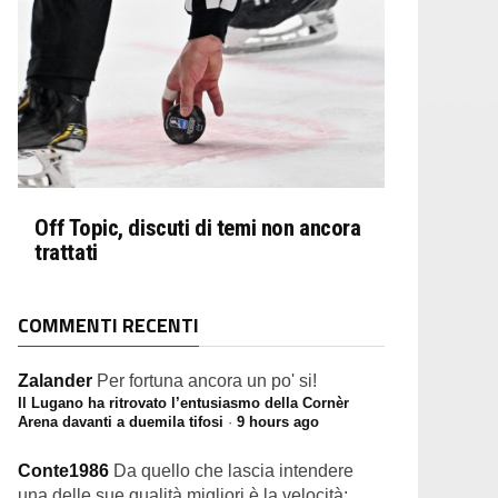
Off Topic, discuti di temi non ancora
trattati
COMMENTI RECENTI
Zalander
Per fortuna ancora un po' si!
Il Lugano ha ritrovato l’entusiasmo della Cornèr
Arena davanti a duemila tifosi
·
9 hours ago
Conte1986
Da quello che lascia intendere
una delle sue qualità migliori è la velocità:...