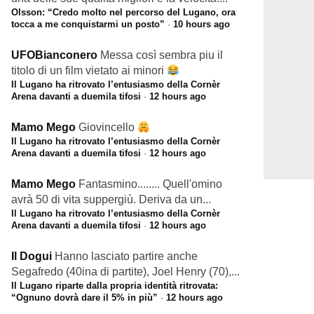
Olsson: “Credo molto nel percorso del Lugano, ora
tocca a me conquistarmi un posto”
·
10 hours ago
UFOBianconero
Messa così sembra piu il
titolo di un film vietato ai minori
Il Lugano ha ritrovato l’entusiasmo della Cornèr
Arena davanti a duemila tifosi
·
12 hours ago
Mamo Mego
Giovincello
Il Lugano ha ritrovato l’entusiasmo della Cornèr
Arena davanti a duemila tifosi
·
12 hours ago
Mamo Mego
Fantasmino........ Quell'omino
avrà 50 di vita suppergiù. Deriva da un...
Il Lugano ha ritrovato l’entusiasmo della Cornèr
Arena davanti a duemila tifosi
·
12 hours ago
Il Dogui
Hanno lasciato partire anche
Segafredo (40ina di partite), Joel Henry (70),...
Il Lugano riparte dalla propria identità ritrovata:
“Ognuno dovrà dare il 5% in più”
·
12 hours ago