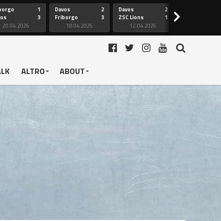
borgo
1
Davos
2
Davos
2
Friborgo
>
vos
3
Friborgo
3
ZSC Lions
1
Ginevra
20.04.2026
18.04.2026
12.04.2026
12.04.2026
ALK
ALTRO
ABOUT