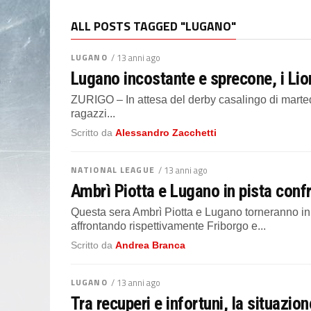
ALL POSTS TAGGED "LUGANO"
LUGANO
/ 13 anni ago
Lugano incostante e sprecone, i Li
ZURIGO – In attesa del derby casalingo di martedì
ragazzi...
Scritto da
Alessandro Zacchetti
NATIONAL LEAGUE
/ 13 anni ago
Ambrì Piotta e Lugano in pista confr
Questa sera Ambrì Piotta e Lugano torneranno in 
affrontando rispettivamente Friborgo e...
Scritto da
Andrea Branca
LUGANO
/ 13 anni ago
Tra recuperi e infortuni, la situazio