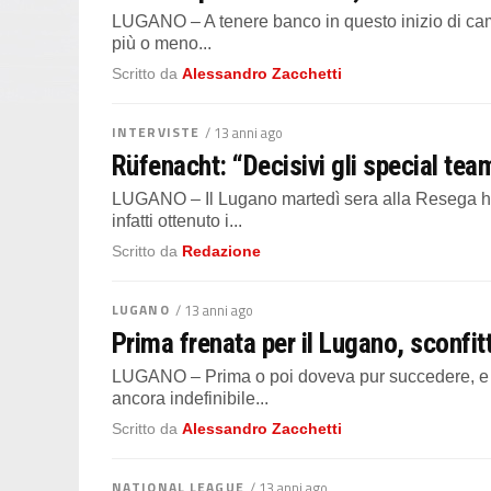
LUGANO – A tenere banco in questo inizio di camp
più o meno...
Scritto da
Alessandro Zacchetti
INTERVISTE
/ 13 anni ago
Rüfenacht: “Decisivi gli special team
LUGANO – Il Lugano martedì sera alla Resega ha 
infatti ottenuto i...
Scritto da
Redazione
LUGANO
/ 13 anni ago
Prima frenata per il Lugano, sconfit
LUGANO – Prima o poi doveva pur succedere, e ch
ancora indefinibile...
Scritto da
Alessandro Zacchetti
NATIONAL LEAGUE
/ 13 anni ago