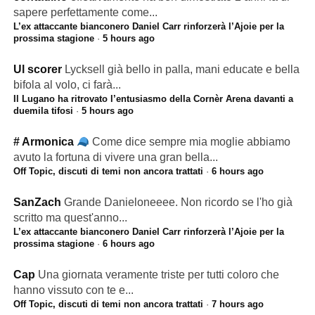
sapere perfettamente come...
L’ex attaccante bianconero Daniel Carr rinforzerà l’Ajoie per la
prossima stagione
·
5 hours ago
Ul scorer
Lycksell già bello in palla, mani educate e bella
bifola al volo, ci farà...
Il Lugano ha ritrovato l’entusiasmo della Cornèr Arena davanti a
duemila tifosi
·
5 hours ago
# Armonica
Come dice sempre mia moglie abbiamo
avuto la fortuna di vivere una gran bella...
Off Topic, discuti di temi non ancora trattati
·
6 hours ago
SanZach
Grande Danieloneeee. Non ricordo se l'ho già
scritto ma quest'anno...
L’ex attaccante bianconero Daniel Carr rinforzerà l’Ajoie per la
prossima stagione
·
6 hours ago
Cap
Una giornata veramente triste per tutti coloro che
hanno vissuto con te e...
Off Topic, discuti di temi non ancora trattati
·
7 hours ago