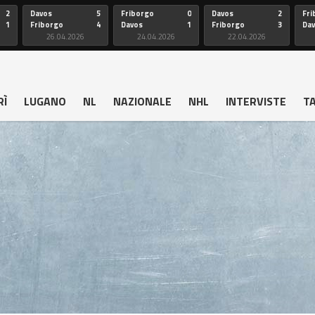
2
Davos
5
Friborgo
0
Davos
2
Fri
1
Friborgo
4
Davos
1
Friborgo
3
Da
26.04.2026
24.04.2026
22.04.2026
RÌ
LUGANO
NL
NAZIONALE
NHL
INTERVISTE
T