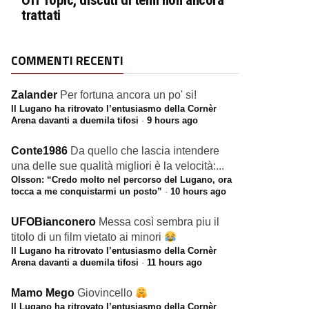
Off Topic, discuti di temi non ancora
trattati
COMMENTI RECENTI
Zalander
Per fortuna ancora un po' si!
Il Lugano ha ritrovato l’entusiasmo della Cornèr
Arena davanti a duemila tifosi
·
9 hours ago
Conte1986
Da quello che lascia intendere
una delle sue qualità migliori è la velocità:...
Olsson: “Credo molto nel percorso del Lugano, ora
tocca a me conquistarmi un posto”
·
10 hours ago
UFOBianconero
Messa così sembra piu il
titolo di un film vietato ai minori
Il Lugano ha ritrovato l’entusiasmo della Cornèr
Arena davanti a duemila tifosi
·
11 hours ago
Mamo Mego
Giovincello
Il Lugano ha ritrovato l’entusiasmo della Cornèr