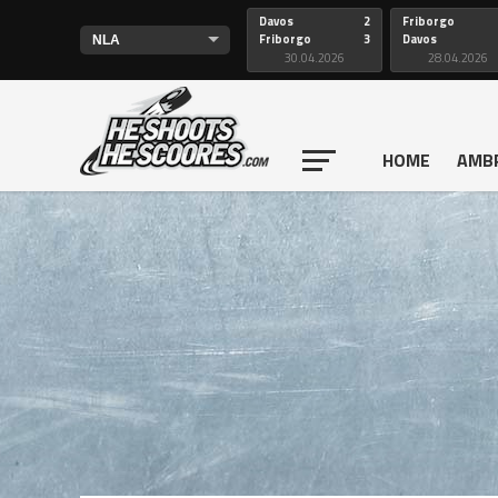
Davos
2
Friborgo
Friborgo
3
Davos
30.04.2026
28.04.2026
HOME
AMB