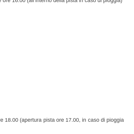
 ore 16.00 (all’interno della pista in caso di pioggia)
e 18.00 (apertura pista ore 17.00, in caso di pioggia