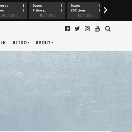
borgo
1
Davos
2
Davos
2
Friborgo
>
vos
3
Friborgo
3
ZSC Lions
1
Ginevra
20.04.2026
18.04.2026
12.04.2026
12.04.2026
ALK
ALTRO
ABOUT