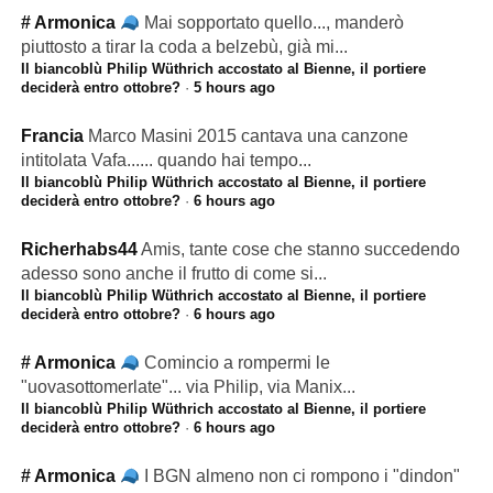
# Armonica
Mai sopportato quello..., manderò
piuttosto a tirar la coda a belzebù, già mi...
Il biancoblù Philip Wüthrich accostato al Bienne, il portiere
deciderà entro ottobre?
·
5 hours ago
Francia
Marco Masini 2015 cantava una canzone
intitolata Vafa...... quando hai tempo...
Il biancoblù Philip Wüthrich accostato al Bienne, il portiere
deciderà entro ottobre?
·
6 hours ago
Richerhabs44
Amis, tante cose che stanno succedendo
adesso sono anche il frutto di come si...
Il biancoblù Philip Wüthrich accostato al Bienne, il portiere
deciderà entro ottobre?
·
6 hours ago
# Armonica
Comincio a rompermi le
"uovasottomerlate"... via Philip, via Manix...
Il biancoblù Philip Wüthrich accostato al Bienne, il portiere
deciderà entro ottobre?
·
6 hours ago
# Armonica
I BGN almeno non ci rompono i "dindon"