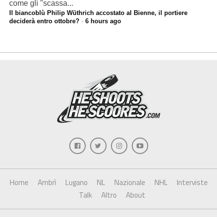
come gli "scassa...
Il biancoblù Philip Wüthrich accostato al Bienne, il portiere
deciderà entro ottobre?
·
6 hours ago
Home
Ambrì
Lugano
NL
Nazionale
NHL
Interviste
Talk
Altro
About