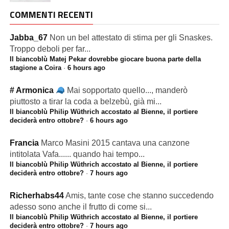
COMMENTI RECENTI
Jabba_67
Non un bel attestato di stima per gli Snaskes.
Troppo deboli per far...
Il biancoblù Matej Pekar dovrebbe giocare buona parte della
stagione a Coira
·
6 hours ago
# Armonica
Mai sopportato quello..., manderò
piuttosto a tirar la coda a belzebù, già mi...
Il biancoblù Philip Wüthrich accostato al Bienne, il portiere
deciderà entro ottobre?
·
6 hours ago
Francia
Marco Masini 2015 cantava una canzone
intitolata Vafa...... quando hai tempo...
Il biancoblù Philip Wüthrich accostato al Bienne, il portiere
deciderà entro ottobre?
·
7 hours ago
Richerhabs44
Amis, tante cose che stanno succedendo
adesso sono anche il frutto di come si...
Il biancoblù Philip Wüthrich accostato al Bienne, il portiere
deciderà entro ottobre?
·
7 hours ago