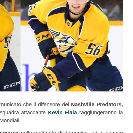
unicato che il difensore dei
Nashville Predators,
 squadra attaccante
Kevin Fiala
raggiungeranno la
Mondiali.
nimarca
nella mattinata di domenica, ed in seguito