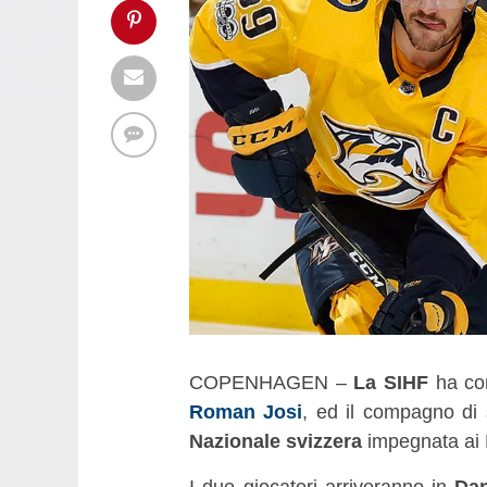
COPENHAGEN –
La SIHF
ha com
Roman Josi
, ed il compagno di
Nazionale svizzera
impegnata ai 
I due giocatori arriveranno in
Da