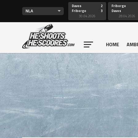
Davos
2
Friborgo
Friborgo
3
Davos
30.04.2026
28.04.2026
HOME
AMB