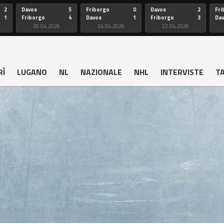
2
Davos
5
Friborgo
0
Davos
2
Fri
1
Friborgo
4
Davos
1
Friborgo
3
Da
26.04.2026
24.04.2026
22.04.2026
RÌ
LUGANO
NL
NAZIONALE
NHL
INTERVISTE
T