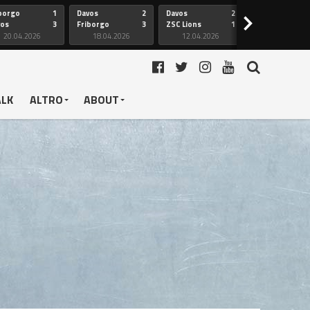
borgo
1
Davos
2
Davos
2
Friborgo
>
vos
3
Friborgo
3
ZSC Lions
1
Ginevra
20.04.2026
18.04.2026
12.04.2026
12.04.2026
ALK
ALTRO
ABOUT