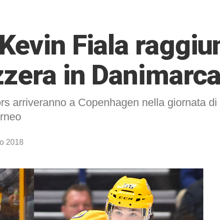
Kevin Fiala raggiu
zzera in Danimarc
tors arriveranno a Copenhagen nella giornata 
orneo
o 2018