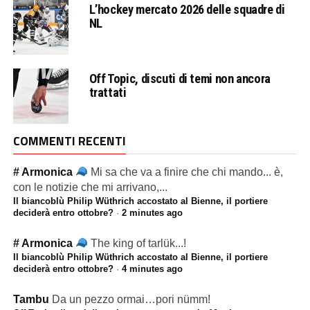
L’hockey mercato 2026 delle squadre di
NL
Off Topic, discuti di temi non ancora
trattati
COMMENTI RECENTI
# Armonica
Mi sa che va a finire che chi mando... è,
con le notizie che mi arrivano,...
Il biancoblù Philip Wüthrich accostato al Bienne, il portiere
deciderà entro ottobre?
·
2 minutes ago
# Armonica
The king of tarlük...!
Il biancoblù Philip Wüthrich accostato al Bienne, il portiere
deciderà entro ottobre?
·
4 minutes ago
Tambu
Da un pezzo ormai…pori nümm!