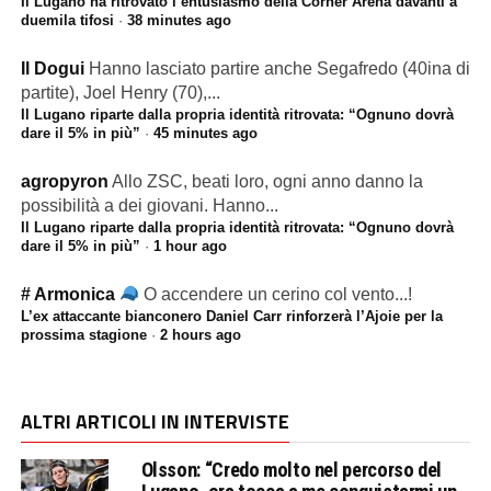
Il Lugano ha ritrovato l’entusiasmo della Cornèr Arena davanti a
duemila tifosi
·
38 minutes ago
Il Dogui
Hanno lasciato partire anche Segafredo (40ina di
partite), Joel Henry (70),...
Il Lugano riparte dalla propria identità ritrovata: “Ognuno dovrà
dare il 5% in più”
·
45 minutes ago
agropyron
Allo ZSC, beati loro, ogni anno danno la
possibilità a dei giovani. Hanno...
Il Lugano riparte dalla propria identità ritrovata: “Ognuno dovrà
dare il 5% in più”
·
1 hour ago
# Armonica
O accendere un cerino col vento...!
L’ex attaccante bianconero Daniel Carr rinforzerà l’Ajoie per la
prossima stagione
·
2 hours ago
ALTRI ARTICOLI IN INTERVISTE
Olsson: “Credo molto nel percorso del