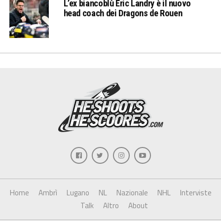
L’ex biancoblù Eric Landry è il nuovo
head coach dei Dragons de Rouen
Home
Ambrì
Lugano
NL
Nazionale
NHL
Interviste
Talk
Altro
About