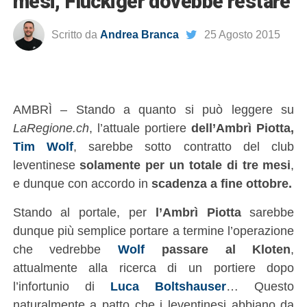
mesi, Flückiger dovebbe restare
Scritto da
Andrea Branca
25 Agosto 2015
AMBRÌ – Stando a quanto si può leggere su
LaRegione.ch
, l’attuale portiere
dell’Ambrì Piotta,
Tim Wolf
, sarebbe sotto contratto del club
leventinese
solamente per un totale di tre mesi
,
e dunque con accordo in
scadenza a fine ottobre.
Stando al portale, per
l’Ambrì Piotta
sarebbe
dunque più semplice portare a termine l’operazione
che vedrebbe
Wolf
passare al Kloten
,
attualmente alla ricerca di un portiere dopo
l’infortunio di
Luca Boltshauser
… Questo
naturalmente a patto che i leventinesi abbiano da