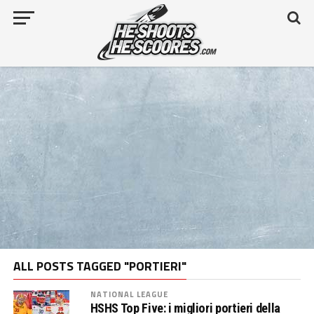
ALL POSTS TAGGED "PORTIERI"
NATIONAL LEAGUE
HSHS Top Five: i migliori portieri della