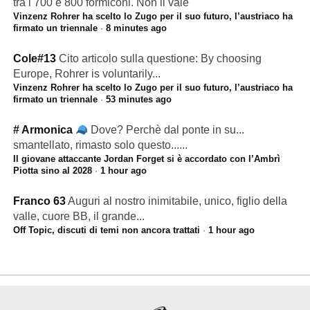
tra i 700 e 800 formiconi. Non li vale
Vinzenz Rohrer ha scelto lo Zugo per il suo futuro, l’austriaco ha
firmato un triennale
·
8 minutes ago
Cole#13
Cito articolo sulla questione: By choosing
Europe, Rohrer is voluntarily...
Vinzenz Rohrer ha scelto lo Zugo per il suo futuro, l’austriaco ha
firmato un triennale
·
53 minutes ago
# Armonica
Dove? Perchè dal ponte in su...
smantellato, rimasto solo questo......
Il giovane attaccante Jordan Forget si è accordato con l’Ambrì
Piotta sino al 2028
·
1 hour ago
Franco 63
Auguri al nostro inimitabile, unico, figlio della
valle, cuore BB, il grande...
Off Topic, discuti di temi non ancora trattati
·
1 hour ago