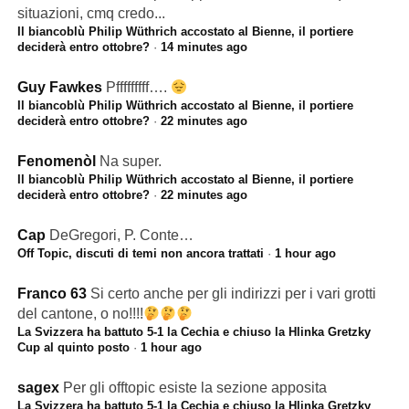
situazioni, cmq credo...
Il biancoblù Philip Wüthrich accostato al Bienne, il portiere
deciderà entro ottobre?
·
14 minutes ago
Guy Fawkes
Pfffffffff….
Il biancoblù Philip Wüthrich accostato al Bienne, il portiere
deciderà entro ottobre?
·
22 minutes ago
Fenomenòl
Na super.
Il biancoblù Philip Wüthrich accostato al Bienne, il portiere
deciderà entro ottobre?
·
22 minutes ago
Cap
DeGregori, P. Conte…
Off Topic, discuti di temi non ancora trattati
·
1 hour ago
Franco 63
Si certo anche per gli indirizzi per i vari grotti
del cantone, o no!!!!
La Svizzera ha battuto 5-1 la Cechia e chiuso la Hlinka Gretzky
Cup al quinto posto
·
1 hour ago
sagex
Per gli offtopic esiste la sezione apposita
La Svizzera ha battuto 5-1 la Cechia e chiuso la Hlinka Gretzky