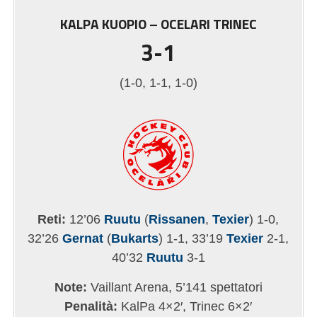
KALPA KUOPIO – OCELARI TRINEC
3-1
(1-0, 1-1, 1-0)
Reti:
12’06
Ruutu
(
Rissanen
,
Texier
) 1-0,
32’26
Gernat
(
Bukarts
) 1-1, 33’19
Texier
2-1,
40’32
Ruutu
3-1
Note:
Vaillant Arena, 5’141 spettatori
Penalità:
KalPa 4×2′, Trinec 6×2′