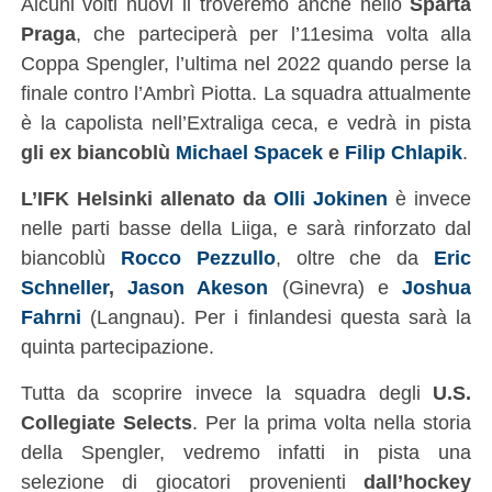
Alcuni volti nuovi li troveremo anche nello
Sparta
Praga
, che parteciperà per l’11esima volta alla
Coppa Spengler, l’ultima nel 2022 quando perse la
finale contro l’Ambrì Piotta. La squadra attualmente
è la capolista nell’Extraliga ceca, e vedrà in pista
gli ex biancoblù
Michael Spacek
e
Filip Chlapik
.
L’IFK Helsinki allenato da
Olli Jokinen
è invece
nelle parti basse della Liiga, e sarà rinforzato dal
biancoblù
Rocco Pezzullo
, oltre che da
Eric
Schneller
,
Jason Akeson
(Ginevra) e
Joshua
Fahrni
(Langnau). Per i finlandesi questa sarà la
quinta partecipazione.
Tutta da scoprire invece la squadra degli
U.S.
Collegiate Selects
. Per la prima volta nella storia
della Spengler, vedremo infatti in pista una
selezione di giocatori provenienti
dall’hockey