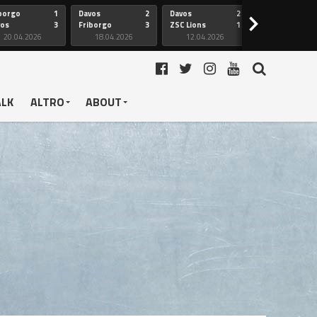
borgo
1
Davos
2
Davos
2
Friborgo
>
vos
3
Friborgo
3
ZSC Lions
1
Ginevra
20.04.2026
18.04.2026
12.04.2026
12.04.2026
ALK
ALTRO
ABOUT