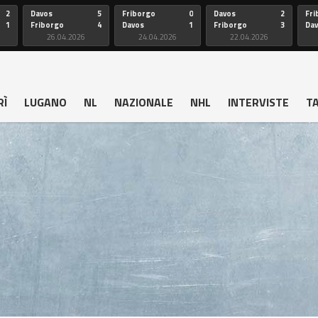
2
Davos
5
Friborgo
0
Davos
2
Fri
1
Friborgo
4
Davos
1
Friborgo
3
Da
26.04.2026
24.04.2026
22.04.2026
RÌ
LUGANO
NL
NAZIONALE
NHL
INTERVISTE
T