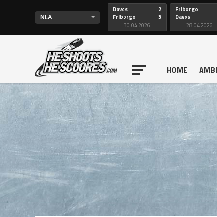
Davos
2
Friborgo
Friborgo
3
Davos
30.04.2026
28.04.2026
HOME
AMB