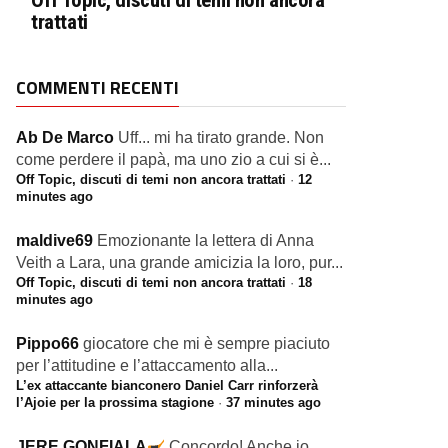
Off Topic, discuti di temi non ancora
trattati
COMMENTI RECENTI
Ab De Marco
Uff... mi ha tirato grande. Non
come perdere il papà, ma uno zio a cui si è...
Off Topic, discuti di temi non ancora trattati
·
12
minutes ago
maldive69
Emozionante la lettera di Anna
Veith a Lara, una grande amicizia la loro, pur...
Off Topic, discuti di temi non ancora trattati
·
18
minutes ago
Pippo66
giocatore che mi è sempre piaciuto
per l’attitudine e l’attaccamento alla...
L’ex attaccante bianconero Daniel Carr rinforzerà
l’Ajoie per la prossima stagione
·
37 minutes ago
JERE GONFIALA
Concordo! Anche io