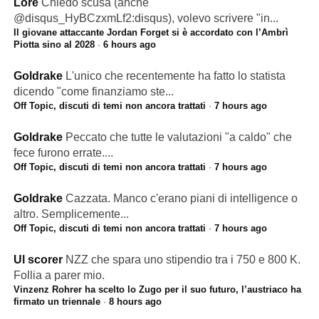
Lore
Chiedo scusa (anche
@disqus_HyBCzxmLf2:disqus), volevo scrivere "in...
Il giovane attaccante Jordan Forget si è accordato con l’Ambrì
Piotta sino al 2028
·
6 hours ago
Goldrake
L'unico che recentemente ha fatto lo statista
dicendo "come finanziamo ste...
Off Topic, discuti di temi non ancora trattati
·
7 hours ago
Goldrake
Peccato che tutte le valutazioni "a caldo" che
fece furono errate....
Off Topic, discuti di temi non ancora trattati
·
7 hours ago
Goldrake
Cazzata. Manco c'erano piani di intelligence o
altro. Semplicemente...
Off Topic, discuti di temi non ancora trattati
·
7 hours ago
Ul scorer
NZZ che spara uno stipendio tra i 750 e 800 K.
Follia a parer mio.
Vinzenz Rohrer ha scelto lo Zugo per il suo futuro, l’austriaco ha
firmato un triennale
·
8 hours ago