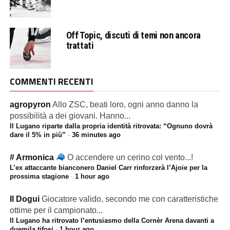
Off Topic, discuti di temi non ancora
trattati
COMMENTI RECENTI
agropyron
Allo ZSC, beati loro, ogni anno danno la
possibilità a dei giovani. Hanno...
Il Lugano riparte dalla propria identità ritrovata: “Ognuno dovrà
dare il 5% in più”
·
36 minutes ago
# Armonica
O accendere un cerino col vento...!
L’ex attaccante bianconero Daniel Carr rinforzerà l’Ajoie per la
prossima stagione
·
1 hour ago
Il Dogui
Giocatore valido, secondo me con caratteristiche
ottime per il campionato...
Il Lugano ha ritrovato l’entusiasmo della Cornèr Arena davanti a
duemila tifosi
·
1 hour ago