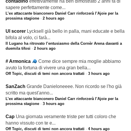
contadino
effettivamente ha ben dimostrato 2 anni fa di
sapere perfettamente come...
L’ex attaccante bianconero Daniel Carr rinforzerà l’Ajoie per la
prossima stagione
·
2 hours ago
Ul scorer
Lycksell già bello in palla, mani educate e bella
bifola al volo, ci farà...
Il Lugano ha ritrovato l’entusiasmo della Cornèr Arena davanti a
duemila tifosi
·
2 hours ago
# Armonica
Come dice sempre mia moglie abbiamo
avuto la fortuna di vivere una gran bella...
Off Topic, discuti di temi non ancora trattati
·
3 hours ago
SanZach
Grande Danieloneeee. Non ricordo se l'ho già
scritto ma quest'anno...
L’ex attaccante bianconero Daniel Carr rinforzerà l’Ajoie per la
prossima stagione
·
3 hours ago
Cap
Una giornata veramente triste per tutti coloro che
hanno vissuto con te e...
Off Topic, discuti di temi non ancora trattati
·
4 hours ago