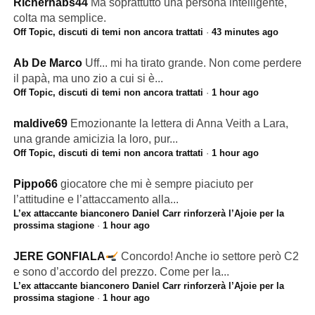
Richerhabs44
Ma soprattutto una persona intelligente,
colta ma semplice.
Off Topic, discuti di temi non ancora trattati
·
43 minutes ago
Ab De Marco
Uff... mi ha tirato grande. Non come perdere
il papà, ma uno zio a cui si è...
Off Topic, discuti di temi non ancora trattati
·
1 hour ago
maldive69
Emozionante la lettera di Anna Veith a Lara,
una grande amicizia la loro, pur...
Off Topic, discuti di temi non ancora trattati
·
1 hour ago
Pippo66
giocatore che mi è sempre piaciuto per
l’attitudine e l’attaccamento alla...
L’ex attaccante bianconero Daniel Carr rinforzerà l’Ajoie per la
prossima stagione
·
1 hour ago
JERE GONFIALA
Concordo! Anche io settore però C2
e sono d’accordo del prezzo. Come per la...
L’ex attaccante bianconero Daniel Carr rinforzerà l’Ajoie per la
prossima stagione
·
1 hour ago