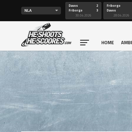
Davos
2
Friborgo
Friborgo
3
Davos
30.04.2026
28.04.2026
HOME
AMB