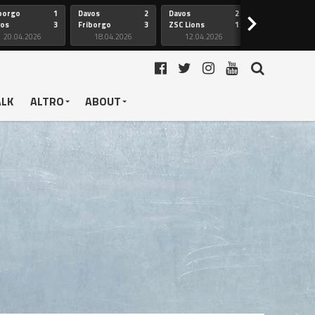
borgo
1
Davos
2
Davos
2
Friborgo
>
vos
3
Friborgo
3
ZSC Lions
1
Ginevra
20.04.2026
18.04.2026
12.04.2026
12.04.2026
ALK
ALTRO
ABOUT