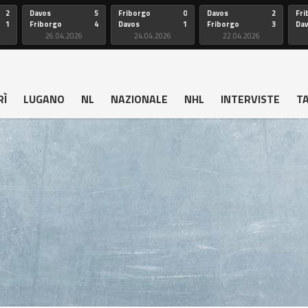
2
Davos
5
Friborgo
0
Davos
2
Fri
1
Friborgo
4
Davos
1
Friborgo
3
Da
26.04.2026
24.04.2026
22.04.2026
RÌ
LUGANO
NL
NAZIONALE
NHL
INTERVISTE
T