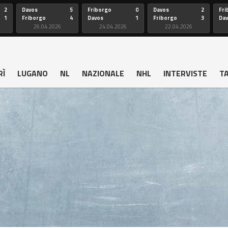
2
Davos
5
Friborgo
0
Davos
2
Fri
1
Friborgo
4
Davos
1
Friborgo
3
Da
26.04.2026
24.04.2026
22.04.2026
RÌ
LUGANO
NL
NAZIONALE
NHL
INTERVISTE
T