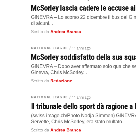
McSorley lascia cadere le accuse ai 
GINEVRA – Lo scorso 22 dicembre il bus del Gine
di alcuni...
Scritto da
Andrea Branca
NATIONAL LEAGUE
/ 11 anni ago
McSorley soddisfatto della sua squad
GINEVRA – Dopo aver affermato solo qualche settim
Ginevra, Chris McSorley...
Scritto da
Redazione
NATIONAL LEAGUE
/ 11 anni ago
Il tribunale dello sport dà ragione a
(swiss-image.ch/Photo Nadja Simmen) GINEVRA –
Servette, Chris McSorley, era stato multato...
Scritto da
Andrea Branca