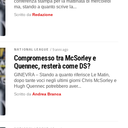
conferenza stampa per la mattinata di mercoledì
ma, stando a quanto scrive la...
Scritto da
Redazione
NATIONAL LEAGUE
/ 9 anni ago
Compromesso tra McSorley e
Quennec, resterà come DS?
GINEVRA – Stando a quanto riferisce Le Matin,
dopo tante voci negli ultimi giorni Chris McSorley e
Hugh Quennec potrebbero aver...
Scritto da
Andrea Branca