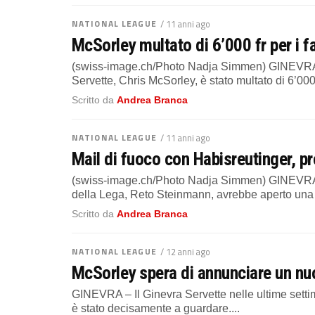
NATIONAL LEAGUE
/ 11 anni ago
McSorley multato di 6’000 fr per i f
(swiss-image.ch/Photo Nadja Simmen) GINEVRA –
Servette, Chris McSorley, è stato multato di 6’000 f
Scritto da
Andrea Branca
NATIONAL LEAGUE
/ 11 anni ago
Mail di fuoco con Habisreutinger, 
(swiss-image.ch/Photo Nadja Simmen) GINEVRA – 
della Lega, Reto Steinmann, avrebbe aperto una 
Scritto da
Andrea Branca
NATIONAL LEAGUE
/ 12 anni ago
McSorley spera di annunciare un nu
GINEVRA – Il Ginevra Servette nelle ultime sett
è stato decisamente a guardare....