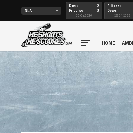
Davos
2
Friborgo
Friborgo
3
Davos
30.04.2026
28.04.2026
HOME
AMB