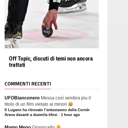
Off Topic, discuti di temi non ancora
trattati
COMMENTI RECENTI
UFOBianconero
Messa così sembra piu il
titolo di un film vietato ai minori
Il Lugano ha ritrovato l’entusiasmo della Cornèr
Arena davanti a duemila tifosi
·
1 hour ago
Mamo Mego
Giovincello