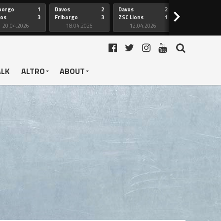
borgo
1
Davos
2
Davos
2
Friborgo
>
vos
3
Friborgo
3
ZSC Lions
1
Ginevra
20.04.2026
18.04.2026
12.04.2026
12.04.2026
ALK
ALTRO
ABOUT