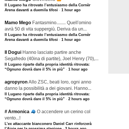
Il Lugano ha ritrovato l’entusiasmo della Cornèr
Arena davanti a duemila tifosi
·
1 hour ago
Mamo Mego
Fantasmino........ Quell'omino
avrà 50 di vita suppergiù. Deriva da un...
Il Lugano ha ritrovato l’entusiasmo della Cornèr
Arena davanti a duemila tifosi
·
1 hour ago
Il Dogui
Hanno lasciato partire anche
Segafredo (40ina di partite), Joel Henry (70),...
Il Lugano riparte dalla propria identità ritrovata:
“Ognuno dovrà dare il 5% in più”
·
1 hour ago
agropyron
Allo ZSC, beati loro, ogni anno
danno la possibilità a dei giovani. Hanno...
Il Lugano riparte dalla propria identità ritrovata:
“Ognuno dovrà dare il 5% in più”
·
2 hours ago
# Armonica
O accendere un cerino col
vento...!
L’ex attaccante bianconero Daniel Carr rinforzerà
l’Ajoie per la prossima stagione
·
2 hours ago